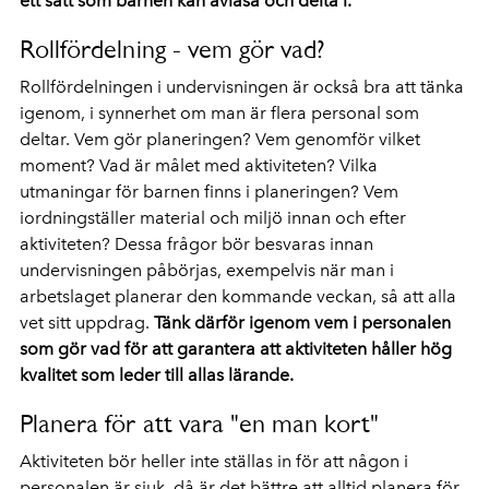
ett sätt som barnen kan avläsa och delta i.
Rollfördelning - vem gör vad?
Rollfördelningen i undervisningen är också bra att tänka
igenom, i synnerhet om man är flera personal som
deltar. Vem gör planeringen? Vem genomför vilket
moment? Vad är målet med aktiviteten? Vilka
utmaningar för barnen finns i planeringen? Vem
iordningställer material och miljö innan och efter
aktiviteten? Dessa frågor bör besvaras innan
undervisningen påbörjas, exempelvis när man i
arbetslaget planerar den kommande veckan, så att alla
vet sitt uppdrag.
Tänk därför igenom vem i personalen
som gör vad för att garantera att aktiviteten håller hög
kvalitet som leder till allas lärande.
Planera för att vara "en man kort"
Aktiviteten bör heller inte ställas in för att någon i
personalen är sjuk, då är det bättre att alltid planera för