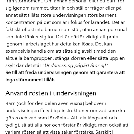
från störmoment. Om annan personal eller ett barn rör
sig igenom rummet, tittar in och ställer frågor eller på
annat sätt tillåts störa undervisningen störs barnens
koncentration på det som är i fokus för lärandet. Det är
faktiskt oftast inte barnen som stör, utan annan personal
som inte tänker sig för. Det är därför viktigt att prata
igenom i arbetslaget hur detta kan lösas. Det kan
exempelvis handla om att sätta sig avskilt med den
aktuella barngruppen, stänga dörren eller sätta upp en
skylt där det står "
Undervisning pågår! Stör ej!
"
Se till att freda undervisningen genom att garantera att
inga störmoment tillåts.
Använd rösten i undervisningen
Barn (och för den delen även vuxna) behöver i
undervisningen få tydliga instruktioner om vad som ska
göras och vad som förväntas. Att tala långsamt och
tydligt, så att alla hör och förstår är viktigt, men också att
variera rösten så att vissa saker förstärks. Särskilt i