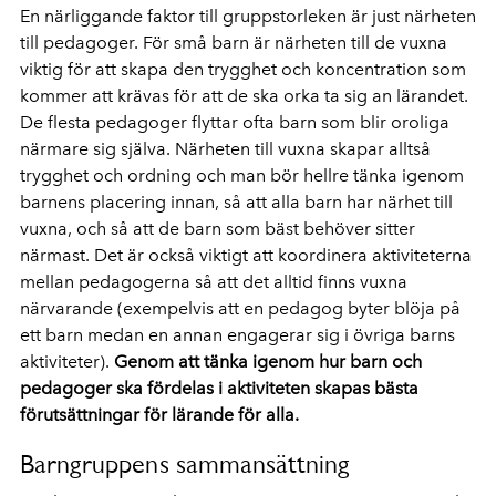
En närliggande faktor till gruppstorleken är just närheten
till pedagoger. För små barn är närheten till de vuxna
viktig för att skapa den trygghet och koncentration som
kommer att krävas för att de ska orka ta sig an lärandet.
De flesta pedagoger flyttar ofta barn som blir oroliga
närmare sig själva. Närheten till vuxna skapar alltså
trygghet och ordning och man bör hellre tänka igenom
barnens placering innan, så att alla barn har närhet till
vuxna, och så att de barn som bäst behöver sitter
närmast. Det är också viktigt att koordinera aktiviteterna
mellan pedagogerna så att det alltid finns vuxna
närvarande (exempelvis att en pedagog byter blöja på
ett barn medan en annan engagerar sig i övriga barns
aktiviteter).
Genom att tänka igenom hur barn och
pedagoger ska fördelas i aktiviteten skapas bästa
förutsättningar för lärande för alla.
Barngruppens sammansättning