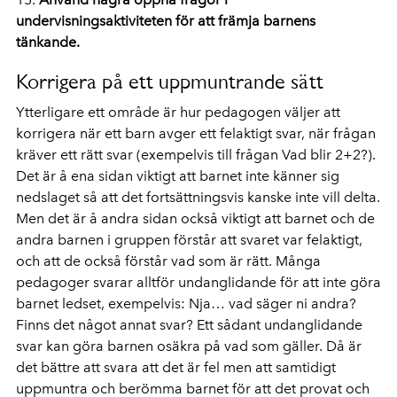
undervisningsaktiviteten för att främja barnens
tänkande.
Korrigera på ett uppmuntrande sätt
Ytterligare ett område är hur pedagogen väljer att
korrigera när ett barn avger ett felaktigt svar, när frågan
kräver ett rätt svar (exempelvis till frågan Vad blir 2+2?).
Det är å ena sidan viktigt att barnet inte känner sig
nedslaget så att det fortsättningsvis kanske inte vill delta.
Men det är å andra sidan också viktigt att barnet och de
andra barnen i gruppen förstår att svaret var felaktigt,
och att de också förstår vad som är rätt. Många
pedagoger svarar alltför undanglidande för att inte göra
barnet ledset, exempelvis: Nja… vad säger ni andra?
Finns det något annat svar? Ett sådant undanglidande
svar kan göra barnen osäkra på vad som gäller. Då är
det bättre att svara att det är fel men att samtidigt
uppmuntra och berömma barnet för att det provat och