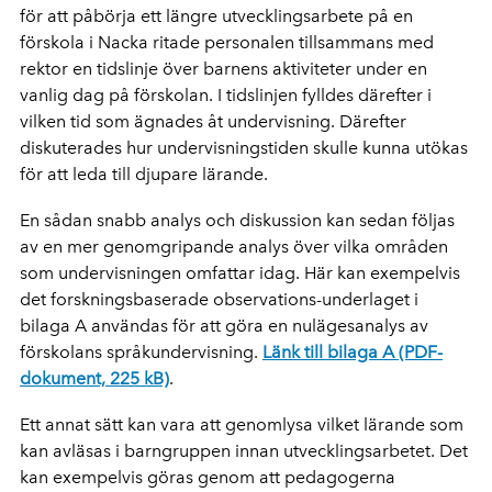
för att påbörja ett längre utvecklingsarbete på en
förskola i Nacka ritade personalen tillsammans med
rektor en tidslinje över barnens aktiviteter under en
vanlig dag på förskolan. I tidslinjen fylldes därefter i
vilken tid som ägnades åt undervisning. Därefter
diskuterades hur undervisningstiden skulle kunna utökas
för att leda till djupare lärande.
En sådan snabb analys och diskussion kan sedan följas
av en mer genomgripande analys över vilka områden
som undervisningen omfattar idag. Här kan exempelvis
det forskningsbaserade observations-underlaget i
bilaga A användas för att göra en nulägesanalys av
förskolans språkundervisning.
Länk till bilaga A (PDF-
dokument, 225 kB)
.
Ett annat sätt kan vara att genomlysa vilket lärande som
kan avläsas i barngruppen innan utvecklingsarbetet. Det
kan exempelvis göras genom att pedagogerna