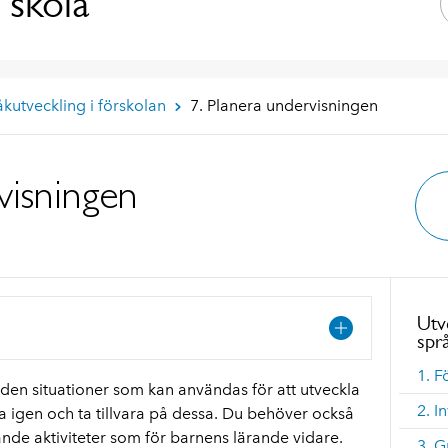
 skola
åkutveckling i förskolan
7. Planera undervisningen
visningen
Utv
spr
1. F
iden situationer som kan användas för att utveckla
2. I
 igen och ta tillvara på dessa. Du behöver också
ande aktiviteter som för barnens lärande vidare.
3. 