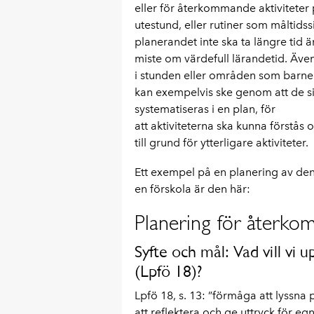
eller för återkommande aktiviteter
utestund, eller rutiner som måltidss
planerandet inte ska ta längre tid 
miste om värdefull lärandetid. Även
i stunden eller områden som barnen
kan exempelvis ske genom att de sit
systematiseras i en plan, för
att aktiviteterna ska kunna förstås
till grund för ytterligare aktiviteter.
Ett exempel på en planering av d
en förskola är den här:
Planering för återko
Syfte och mål: Vad vill vi 
(Lpfö 18)?
Lpfö 18, s. 13: ”förmåga att lyssna
att reflektera och ge uttryck för 