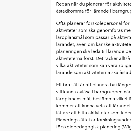
Redan när du planerar för aktivitet
åstadkomma för lärande i barngru
Ofta planerar förskolepersonal för 
aktiviteter som ska genomföras med 
läroplansmål som passar på aktivite
lärandet, även om kanske aktivitetern
planeringen ska leda till lärande
aktiviteterna först. Det räcker allts
vilka aktiviteter som kan vara rolig
lärande som aktiviteterna ska åst
Ett bra sätt är att planera baklänge
vill kunna avläsa i barngruppen när
läroplanens mål, bestämma vilket lär
kommer att kunna veta att lärandet h
lättare att hitta aktiviteter som led
Planeringssättet är forskningsunde
förskolepedagogisk planering (Wig