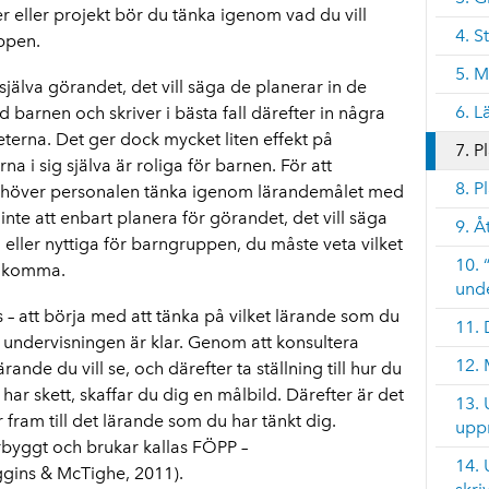
er eller projekt bör du tänka igenom vad du vill
4. S
ppen.
5. 
själva görandet, det vill säga de planerar in de
6. L
barnen och skriver i bästa fall därefter in några
terna. Det ger dock mycket liten effekt på
7. P
a i sig själva är roliga för barnen. För att
8. P
 behöver personalen tänka igenom lärandemålet med
å inte att enbart planera för görandet, det vill säga
9. 
a eller nyttiga för barngruppen, du måste veta vilket
10. 
adkomma.
und
s – att börja med att tänka på vilket lärande som du
11. 
 undervisningen är klar. Genom att konsultera
12. 
ande du vill se, och därefter ta ställning till hur du
ar skett, skaffar du dig en målbild. Därefter är det
13. 
er fram till det lärande som du har tänkt dig.
upp
rbyggt och brukar kallas FÖPP –
14. 
gins & McTighe, 2011).