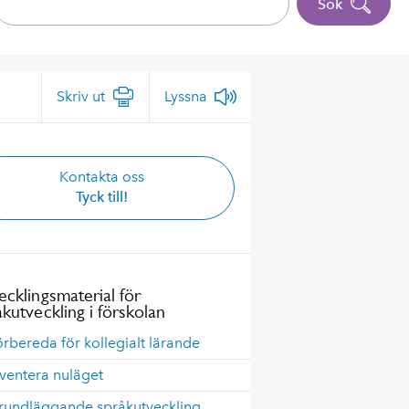
Sök
Skriv ut
Lyssna
Kontakta oss
Tyck till!
ecklingsmaterial för
åkutveckling i förskolan
örbereda för kollegialt lärande
nventera nuläget
Grundläggande språkutveckling