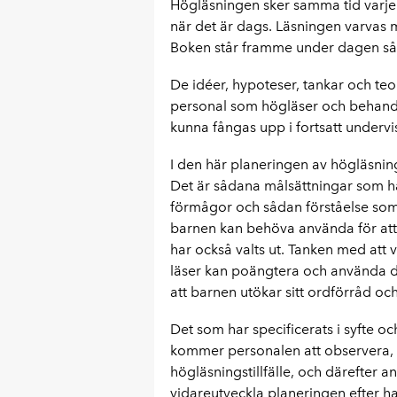
Högläsningen sker samma tid varje 
när det är dags. Läsningen varvas 
Boken står framme under dagen så a
De idéer, hypoteser, tankar och te
personal som högläser och behandla
kunna fångas upp i fortsatt undervi
I den här planeringen av högläsnin
Det är sådana målsättningar som ha
förmågor och sådan förståelse som
barnen kan behöva använda för at
har också valts ut. Tanken med att 
läser kan poängtera och använda 
att barnen utökar sitt ordförråd o
Det som har specificerats i syfte 
kommer personalen att observera, k
högläsningstillfälle, och därefter 
vidareutveckla planeringen efter han