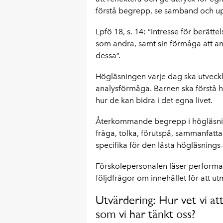
förstå begrepp, se samband och upp
Lpfö 18, s. 14: ”intresse för berättel
som andra, samt sin förmåga att an
dessa”.
Högläsningen varje dag ska utvec
analysförmåga. Barnen ska förstå h
hur de kan bidra i det egna livet.
Återkommande begrepp i högläsning
fråga, tolka, förutspå, sammanfatt
specifika för den lästa högläsnings
Förskolepersonalen läser performat
följdfrågor om innehållet för att ut
Utvärdering: Hur vet vi at
som vi har tänkt oss?