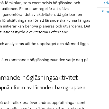
 på förskolan, som exempelvis högläsning och
Lär
ituationen. En bra tumregel är att själva
Fil
än genomförandet av aktiviteten, då går barnen
 förutsättningarna för att lärande ska kunna fångas
 initierar kan behöva planeras och utvärderas. Det
uationsstyrda aktiviteterna i efterhand
 och analyseras utifrån uppdraget och därmed ligga
en återkommande högläsningsstunden varje dag på
mmande högläsningsaktivitet
uppnå i form av lärande i barngruppen
 på och reflektera över andras uppfattningar samt
egna uppfattningar” och ”förmåga att använda och