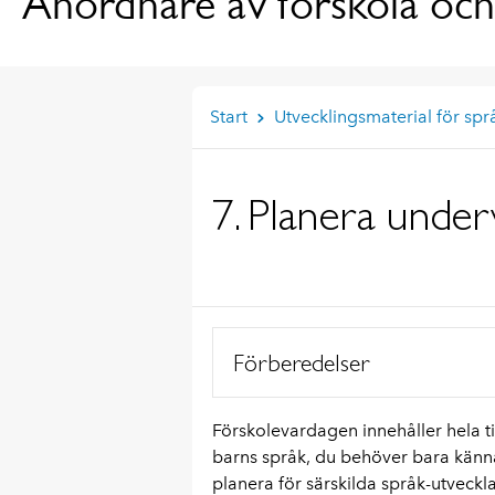
Anordnare av förskola och
Start
Utvecklingsmaterial för spr
7. Planera under
Förberedelser
Förskolevardagen innehåller hela t
barns språk, du behöver bara känna
planera för särskilda språk-utveckl