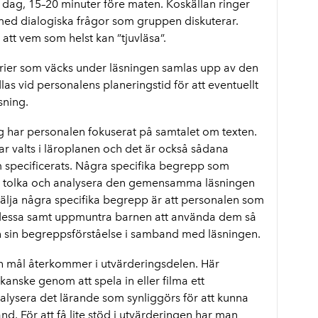
dag, 15–20 minuter före maten. Koskällan ringer
med dialogiska frågor som gruppen diskuterar.
tt vem som helst kan ”tjuvläsa”.
orier som väcks under läsningen samlas upp av den
s vid personalens planeringstid för att eventuellt
sning.
g har personalen fokuserat på samtalet om texten.
r valts i läroplanen och det är också sådana
 specificerats. Några specifika begrepp som
t tolka och analysera den gemensamma läsningen
välja några specifika begrepp är att personalen som
dessa samt uppmuntra barnen att använda dem så
ch sin begreppsförståelse i samband med läsningen.
och mål återkommer i utvärderingsdelen. Här
anske genom att spela in eller filma ett
analysera det lärande som synliggörs för att kunna
d. För att få lite stöd i utvärderingen har man