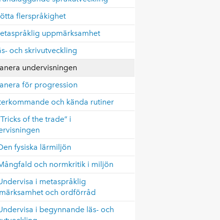
tötta flerspråkighet
Metaspråklig uppmärksamhet
äs- och skrivutveckling
lanera undervisningen
lanera för progression
Återkommande och kända rutiner
“Tricks of the trade” i
ervisningen
Den fysiska lärmiljön
Mångfald och normkritik i miljön
Undervisa i metaspråklig
märksamhet och ordförråd
Undervisa i begynnande läs- och