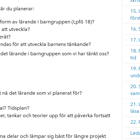
skri
är du planerar:
15. 
förs
i form av lärande i barngruppen (Lpfö 18)?
16.
att utveckla?
eråt?
17. 
ndas för att utveckla barnens tänkande?
18. 
tt det lärande i barngruppen som vi har tänkt oss?
tid
19. 
unde
20.
tt nå det lärande som vi planerat för?
sam
21.
al? Tidsplan?
läs
er, tankar och teorier upp för att påverka fortsatt
22. 
Leda
na delar och lämpar sig bäst för längre projekt