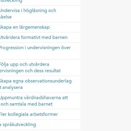
vutveckling
Undervisa i högläsning och
tåelse
 Skapa en lärgemenskap
Utvärdera formativt med barnen
Progression i undervisningen över
Följa upp och utvärdera
rvisningen och dess resultat
 Skapa egna observationsunderlag
t analysera
 Uppmuntra vårdnadshavarna att
a och samtala med barnet
Fler kollegiala arbetsformer
 språkutveckling