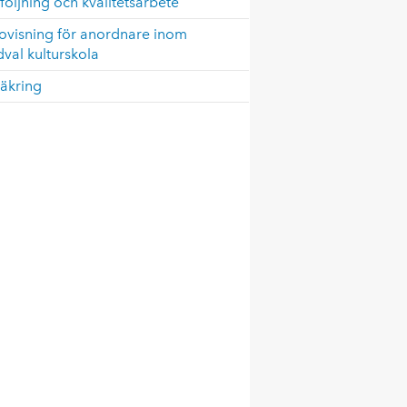
öljning och kvalitetsarbete
ovisning för anordnare inom
val kulturskola
äkring