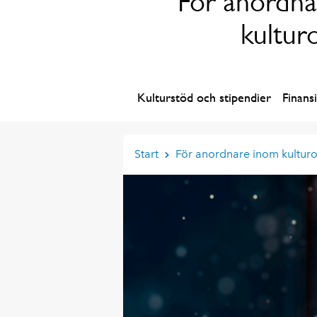
För anordna
kultur
Kulturstöd och stipendier
Finans
Start
För anordnare inom kultur