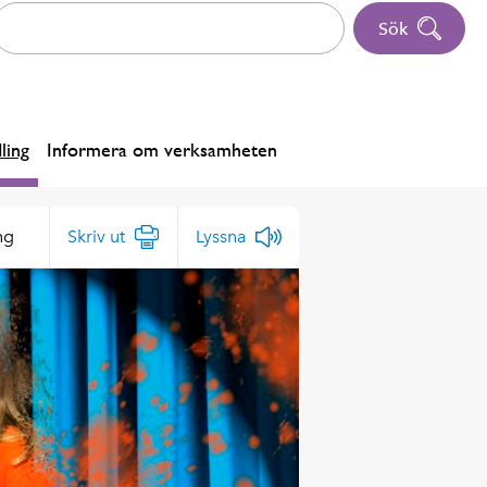
Sök
ling
Informera om verksamheten
ng
Skriv ut
Lyssna