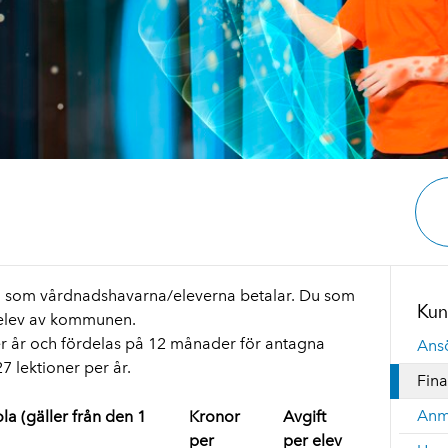
a som vårdnadshavarna/eleverna betalar. Du som
Kun
elev av kommunen.
r år och fördelas på 12 månader för antagna
Ans
7 lektioner per år.
Fina
Anm
a (gäller från den 1
Kronor
Avgift
per
per elev