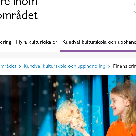
re inom
området
iering
Hyra kulturlokaler
Kundval kulturskola och upphand
området
Kundval kulturskola och upphandling
Finansieri