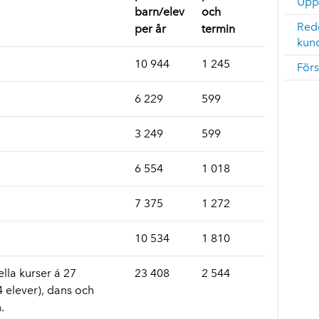
Uppf
barn/elev
och
Red
per år
termin
kund
10 944
1 245
Förs
6 229
599
3 249
599
6 554
1 018
7 375
1 272
10 534
1 810
lla kurser á 27
23 408
2 544
 elever), dans och
.