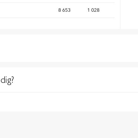
8 653
1 028
dig?