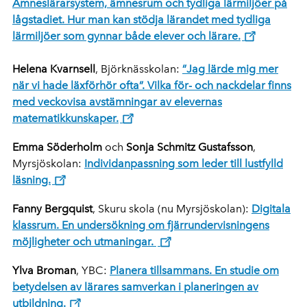
Ämneslärarsystem, ämnesrum och tydliga lärmiljöer på
lågstadiet. Hur man kan stödja lärandet med tydliga
lärmiljöer som gynnar både elever och lärare.
Helena Kvarnsell
, Björknässkolan:
”Jag lärde mig mer
när vi hade läxförhör ofta”. Vilka för- och nackdelar finns
med veckovisa avstämningar av elevernas
matematikkunskaper.
Emma Söderholm
och
Sonja Schmitz Gustafsson
,
Myrsjöskolan:
Individanpassning som leder till lustfylld
läsning.
Fanny Bergquist
, Skuru skola (nu Myrsjöskolan):
Digitala
klassrum. En undersökning om fjärrundervisningens
möjligheter och utmaningar.
Ylva Broman
, YBC:
Planera tillsammans. En studie om
betydelsen av lärares samverkan i planeringen av
utbildning.