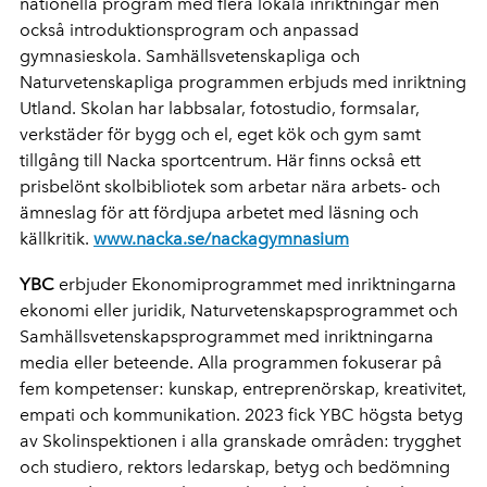
nationella program med flera lokala inriktningar men
också introduktionsprogram och anpassad
gymnasieskola. Samhällsvetenskapliga och
Naturvetenskapliga programmen erbjuds med inriktning
Utland. Skolan har labbsalar, fotostudio, formsalar,
verkstäder för bygg och el, eget kök och gym samt
tillgång till Nacka sportcentrum. Här finns också ett
prisbelönt skolbibliotek som arbetar nära arbets- och
ämneslag för att fördjupa arbetet med läsning och
källkritik.
www.nacka.se/nackagymnasium
YBC
erbjuder Ekonomiprogrammet med inriktningarna
ekonomi eller juridik, Naturvetenskapsprogrammet och
Samhällsvetenskapsprogrammet med inriktningarna
media eller beteende. Alla programmen fokuserar på
fem kompetenser: kunskap, entreprenörskap, kreativitet,
empati och kommunikation. 2023 fick YBC högsta betyg
av Skolinspektionen i alla granskade områden: trygghet
och studiero, rektors ledarskap, betyg och bedömning