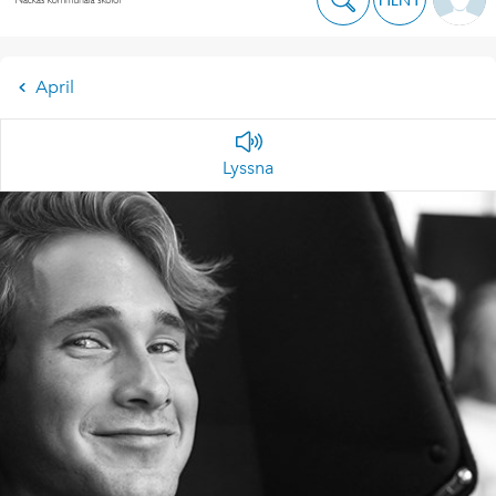
April
Lyssna