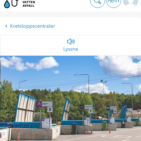
MENY
Kretsloppscentraler
Lyssna