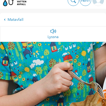
MENY
Matavfall
Lyssna