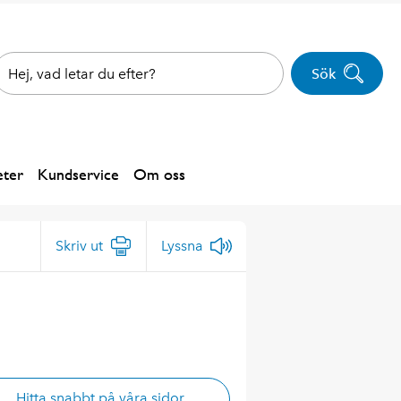
Sök
ter
Kundservice
Om oss
Skriv ut
Lyssna
Hitta snabbt på våra sidor