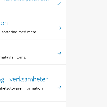
ion
r, sortering med mera.
 matavfall töms.
ng i verksamheter
mhetsutövare information