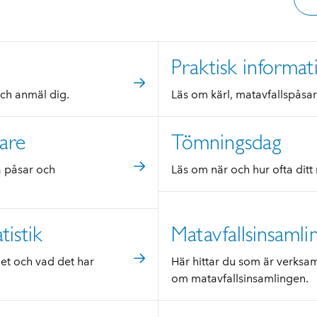
Praktisk informat
ch anmäl dig.
Läs om kärl, matavfallspåsa
are
Tömningsdag
a påsar och
Läs om när och hur ofta ditt
tistik
Matavfallsinsamli
let och vad det har
Här hittar du som är verksa
om matavfallsinsamlingen.