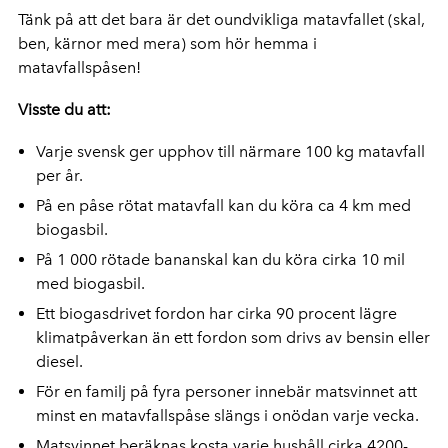
Tänk på att det bara är det oundvikliga matavfallet (skal,
ben, kärnor med mera) som hör hemma i
matavfallspåsen!
Visste du att:
Varje svensk ger upphov till närmare 100 kg matavfall
per år.
På en påse rötat matavfall kan du köra ca 4 km med
biogasbil.
På 1 000 rötade bananskal kan du köra cirka 10 mil
med biogasbil.
Ett biogasdrivet fordon har cirka 90 procent lägre
klimatpåverkan än ett fordon som drivs av bensin eller
diesel.
För en familj på fyra personer innebär matsvinnet att
minst en matavfallspåse slängs i onödan varje vecka.
Matsvinnet beräknas kosta varje hushåll cirka 4200-