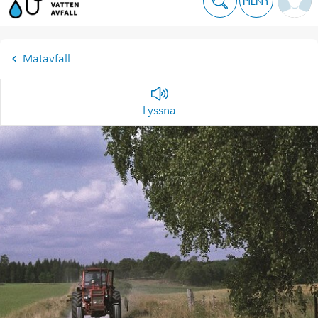
MENY
Matavfall
Lyssna