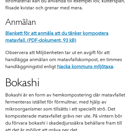
strömaterial kan du använda till exempel löv, kutterspån,
flisade kvistar och grenar med mera.
Anmälan
Blankett för att anmäla att du tänker kompostera
matavfall. (PDF-dokument, 93 kB)
Observera att Miljöenheten tar ut en avgift för att
handlägga anmälan om matavfallskompost, en timmes
handläggningstid enligt
Nacka kommuns miljötaxa
.
Bokashi
Bokashi är en form av hemkompostering där matavfallet
fermenteras istället för förmultnar, med hjälp av
mikroorganismer som tillsätts i ett speciellt strö. Det
komposterade matavfallet grävs ner ute. På vintern bör
du förvara bokashi i skadedjurssäkra behållare fram till
att det är möjligt att gräva ner det.