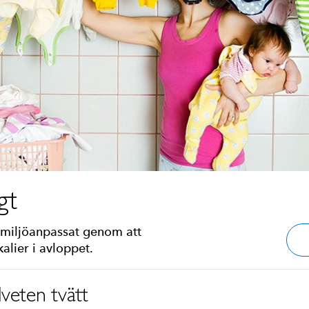
gt
r miljöanpassat genom att
alier i avloppet.
veten tvätt