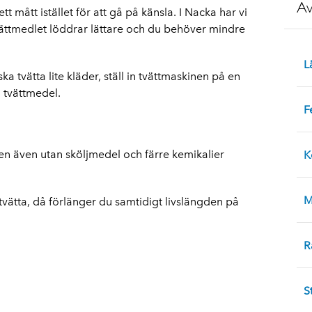
Av
t mått istället för att gå på känsla. I Nacka har vi
tvättmedlet löddrar lättare och du behöver mindre
L
a tvätta lite kläder, ställ in tvättmaskinen på en
 tvättmedel.
F
ren även utan sköljmedel och färre kemikalier
K
M
t tvätta, då förlänger du samtidigt livslängden på
R
S