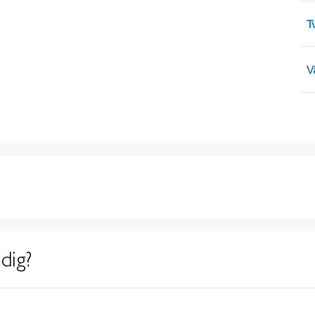
T
V
dig?