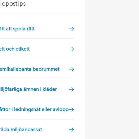
loppstips
ätt att spola rätt
ett och etikett
emikaliebanta badrummet
iljöfarliga ämnen i kläder
åttor i ledningsnät eller avlopp
täda miljöanpassat