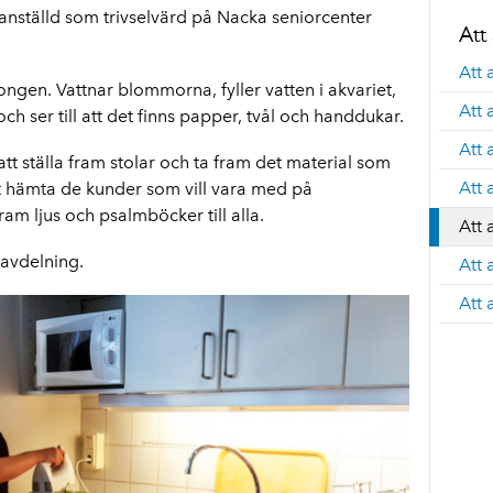
anställd som trivselvärd på Nacka seniorcenter
Att
Att 
ngen. Vattnar blommorna, fyller vatten i akvariet,
Att 
ch ser till att det finns papper, tvål och handdukar.
Att
l att ställa fram stolar och ta fram det material som
Att 
tt hämta de kunder som vill vara med på
ram ljus och psalmböcker till alla.
Att 
 avdelning.
Att
Att