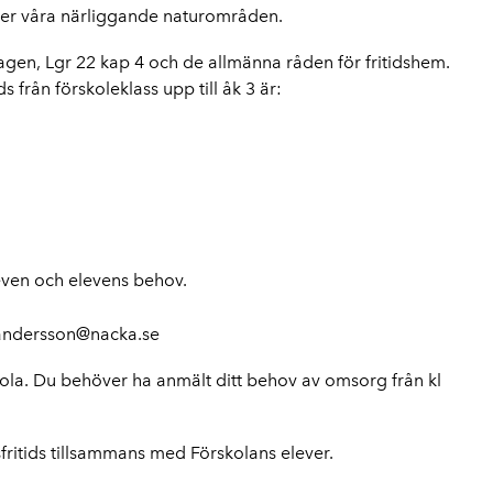
 eller våra närliggande naturområden.
lagen, Lgr 22 kap 4 och de allmänna råden för fritidshem.
 från förskoleklass upp till åk 3 är:
leven och elevens behov.
.andersson@nacka.se
kola. Du behöver ha anmält ditt behov av omsorg från kl
sfritids tillsammans med Förskolans elever.