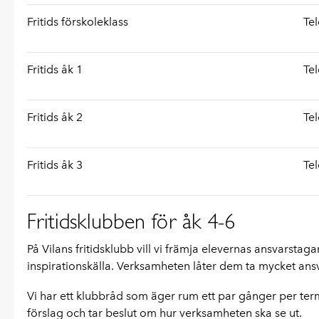
Fritids förskoleklass
Te
Fritids åk 1
Te
Fritids åk 2
Te
Fritids åk 3
Te
Fritidsklubben för åk 4-6
På Vilans fritidsklubb vill vi främja elevernas ansvarstag
inspirationskälla. Verksamheten låter dem ta mycket ansva
Vi har ett klubbråd som äger rum ett par gånger per t
förslag och tar beslut om hur verksamheten ska se ut.