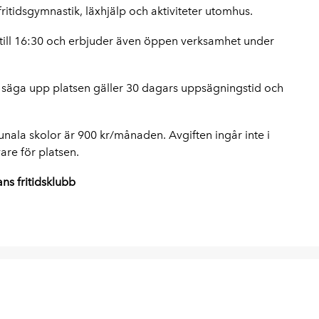
 fritidsgymnastik, läxhjälp och aktiviteter utomhus.
till 16:30 och erbjuder även öppen verksamhet under
ll säga upp platsen gäller 30 dagars uppsägningstid och
nala skolor är 900 kr/månaden. Avgiften ingår inte i
are för platsen.
ns fritidsklubb