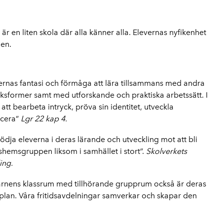
 är en liten skola där alla känner alla. Elevernas nyfikenhet
den.
evernas fantasi och förmåga att lära tillsammans med andra
ksformer samt med utforskande och praktiska arbetssätt. I
t bearbeta intryck, pröva sin identitet, utveckla
icera”
Lgr 22 kap 4.
tödja eleverna i deras lärande och utveckling mot att bli
hemsgruppen liksom i samhället i stort”.
Skolverkets
ing.
t barnens klassrum med tillhörande grupprum också är deras
ollsplan. Våra fritidsavdelningar samverkar och skapar den