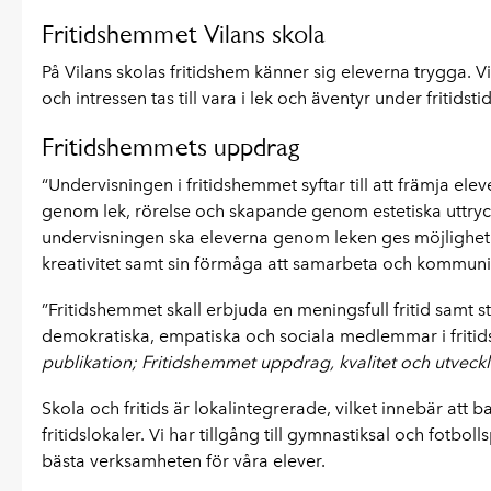
Fritidshemmet Vilans skola
På Vilans skolas fritidshem känner sig eleverna trygga. Vi
och intressen tas till vara i lek och äventyr under fritidsti
Fritidshemmets uppdrag
“Undervisningen i fritidshemmet syftar till att främja el
genom lek, rörelse och skapande genom estetiska uttryc
undervisningen ska eleverna genom leken ges möjlighet at
kreativitet samt sin förmåga att samarbeta och kommun
”Fritidshemmet skall erbjuda en meningsfull fritid samt s
demokratiska, empatiska och sociala medlemmar i fritids
publikation; Fritidshemmet uppdrag, kvalitet och utveckl
Skola och fritids är lokalintegrerade, vilket innebär at
fritidslokaler. Vi har tillgång till gymnastiksal och fotb
bästa verksamheten för våra elever.