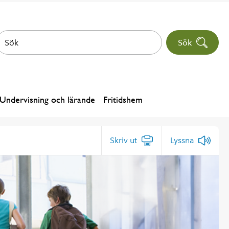
Sök
Undervisning och lärande
Fritidshem
Skriv ut
Lyssna