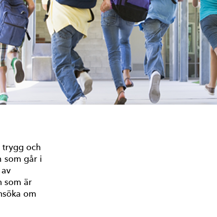
n trygg och
h som går i
 av
n som är
ansöka om