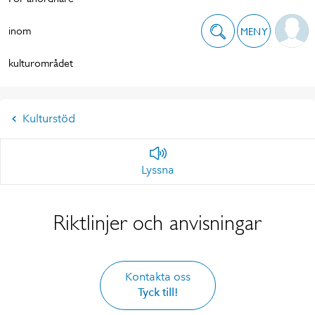
inom
MENY
kulturområdet
Kulturstöd
Lyssna
Riktlinjer och anvisningar
Kontakta oss
Tyck till!