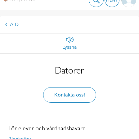
A-D
Lyssna
Datorer
Kontakta oss!
För elever och vårdnadshavare
Blanketter