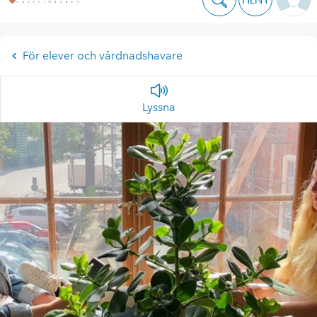
För elever och vårdnadshavare
Lyssna