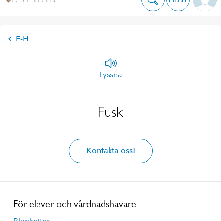
E-H
Lyssna
Fusk
Kontakta oss!
För elever och vårdnadshavare
Blanketter