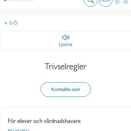
S-Ö
Lyssna
Trivselregler
Kontakta oss!
För elever och vårdnadshavare
Blanketter