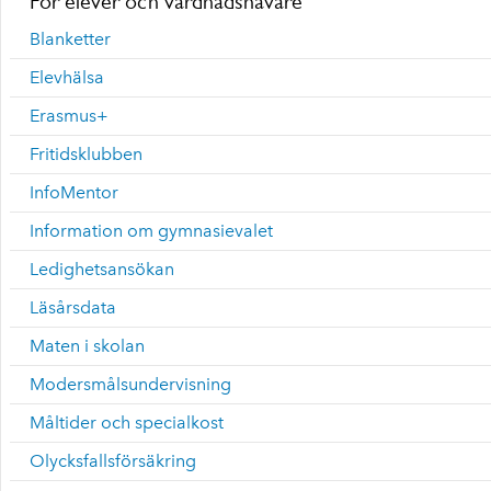
För elever och vårdnadshavare
Blanketter
Elevhälsa
Erasmus+
Fritidsklubben
InfoMentor
Information om gymnasievalet
Ledighetsansökan
Läsårsdata
Maten i skolan
Modersmålsundervisning
Måltider och specialkost
Olycksfallsförsäkring