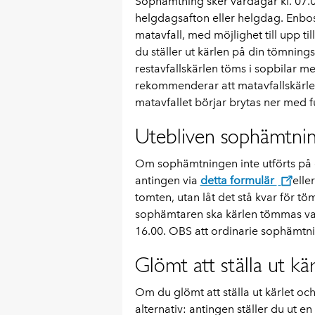
Sophämtning sker vardagar kl. 07.
helgdagsafton eller helgdag. Enbos
matavfall, med möjlighet till upp t
du ställer ut kärlen på din tömning
restavfallskärlen töms i sopbilar med 
rekommenderar att matavfallskärlet s
matavfallet börjar brytas ner med fu
Utebliven sophämtni
Om sophämtningen inte utförts på 
antingen via
detta formulär
elle
tomten, utan låt det stå kvar för 
sophämtaren ska kärlen tömmas va
16.00. OBS att ordinarie sophämtni
Glömt att ställa ut kär
Om du glömt att ställa ut kärlet och 
alternativ: antingen ställer du ut en