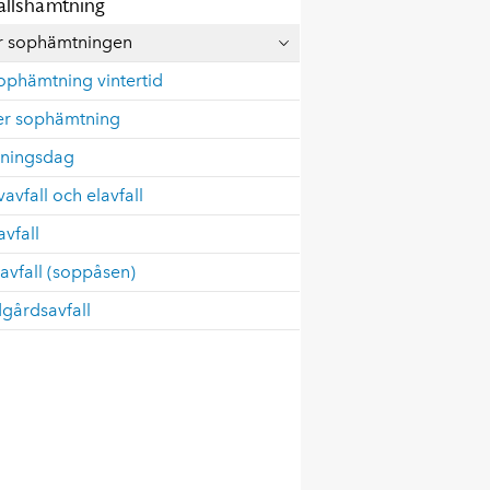
allshämtning
ör sophämtningen
ophämtning vintertid
er sophämtning
ningsdag
avfall och elavfall
vfall
avfall (soppåsen)
gårdsavfall