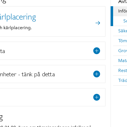
Avf
Inf
rlplacering
S
 kärlplacering.
Säk
Töm
ta
Grov
Mata
Rest
mheter - tänk på detta
Träd
g