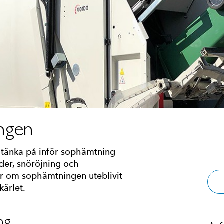
ngen
 tänka på inför sophämtning
tider, snöröjning och
r om sophämtningen uteblivit
kärlet.
ng