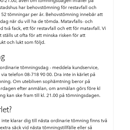
00-21.00, även om tömningsdagen infaller på
tadshus har behovstömning för restavfall och
ill 52 tömningar per år. Behovstömning innebär att
sdag när du vill ha de tömda. Matavfalls- och
två fack, ett för restavfall och ett för matavfall. Vi
tälls ut ofta för att minska risken för att
kt och lukt som följd.
ng
ordinarie tömningsdag - meddela kundservice,
r via telefon 08-718 90 00. Dra inte in kärlet på
tömning. Om utebliven sophämtning beror på
rdagen efter anmälan, om anmälan görs före kl
ng kan ske fram till kl. 21.00 på tömningsdagen.
let?
inte klarar dig till nästa ordinarie tömning finns två
 extra säck vid nästa tömningstillfälle eller så