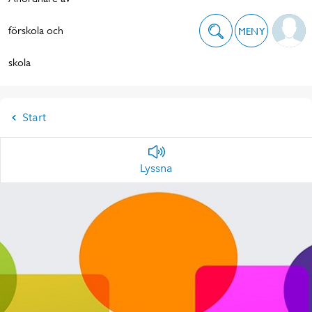
förskola och
MENY
skola
Start
Lyssna