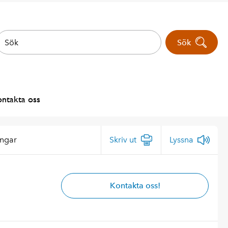
Sök
ntakta oss
ingar
Skriv ut
Lyssna
Kontakta oss!