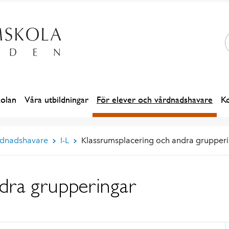
olan
Våra utbildningar
För elever och vårdnadshavare
Ko
årdnadshavare
I-L
Klassrumsplacering och andra grupper
ndra grupperingar