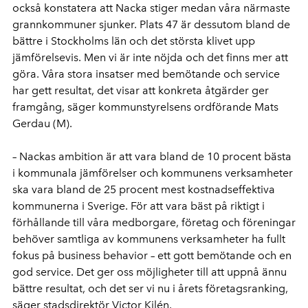
också konstatera att Nacka stiger medan våra närmaste
grannkommuner sjunker. Plats 47 är dessutom bland de
bättre i Stockholms län och det största klivet upp
jämförelsevis. Men vi är inte nöjda och det finns mer att
göra. Våra stora insatser med bemötande och service
har gett resultat, det visar att konkreta åtgärder ger
framgång, säger kommunstyrelsens ordförande Mats
Gerdau (M).
– Nackas ambition är att vara bland de 10 procent bästa
i kommunala jämförelser och kommunens verksamheter
ska vara bland de 25 procent mest kostnadseffektiva
kommunerna i Sverige. För att vara bäst på riktigt i
förhållande till våra medborgare, företag och föreningar
behöver samtliga av kommunens verksamheter ha fullt
fokus på business behavior – ett gott bemötande och en
god service. Det ger oss möjligheter till att uppnå ännu
bättre resultat, och det ser vi nu i årets företagsranking,
säger stadsdirektör Victor Kilén.