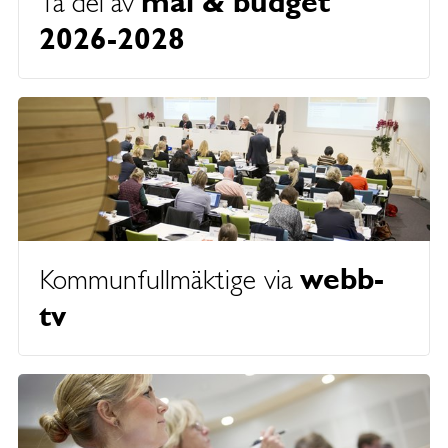
mål & budget
Ta del av
2026-2028
webb-
Kommunfullmäktige via
tv