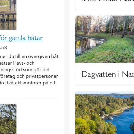
för gamla båtar
7:58
nner du till en övergiven båt
satsar Havs- och
tningsstöd som gör det
Dagvatten i Na
företag och privatpersoner
dre tvåtaktsmotorer på ett