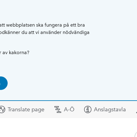
att webbplatsen ska fungera på ett bra
 godkänner du att vi använder nödvändiga
ar av kakorna?
a
Translate page
A-Ö
Anslagstavla