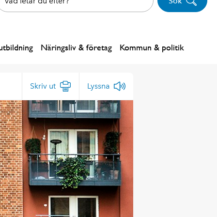
Sök
tbildning
Näringsliv & företag
Kommun & politik
Skriv ut
Lyssna