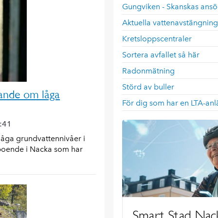
Gungviken - Skanskas ansö
Aktuella vattenavstängning
Kretsloppscentraler
Sortera avfallet så här
Radonmätning
Störd av buller
ande om låga
För dig som har en LTA-anl
2:41
låga grundvattennivåer i
 boende i Nacka som har
Smart Stad Nac