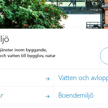
ljö
tjänster inom byggande,
ch vatten till bygglov, natur
Vatten och avlop
ar
Boendemiljö