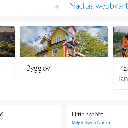
Nackas webbkar
Bygglov
Ka
la
jö
Hitta snabbt
Miljötillsyn i Nacka