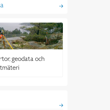
ta
rtor, geodata och
ntmäteri