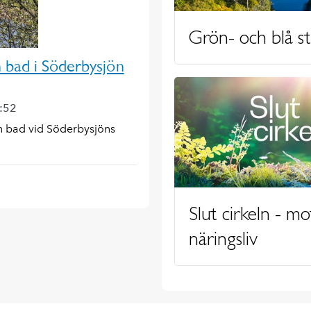
Grön- och blå s
 bad i Söderbysjön
1:52
ån bad vid Söderbysjöns
Slut cirkeln - mo
näringsliv