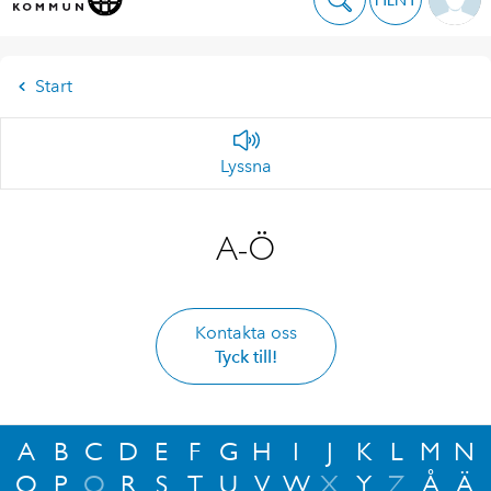
Start
Lyssna
A-Ö
Kontakta oss
Tyck till!
A
B
C
D
E
F
G
H
I
J
K
L
M
N
O
P
Q
R
S
T
U
V
W
X
Y
Z
Å
Ä