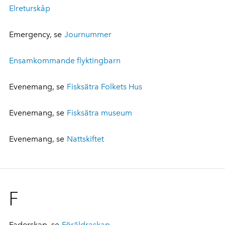
Elreturskåp
Emergency, se
Journummer
Ensamkommande flyktingbarn
Evenemang, se
Fisksätra Folkets Hus
Evenemang, se
Fisksätra museum
Evenemang, se
Nattskiftet
F
Faderskap, se
Föräldraskap