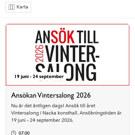
Karta
Senior
Föreläsning/samtal
Åt
Dieselverkstaden
Dieselverkstadens kurser
Skapande verksamhet
Unga
Kulturhistoria
Guidade turer
Vuxna
Föreläsning/seminarium
Barnrytmik
Bebis
19 juni -
24 september
Teater
Barn
Konst/utställningar
Ansökan Vintersalong 2026
Nu är det äntligen dags! Ansök till året
Vintersalong i Nacka konsthall. Ansökningstiden är
19 juni – 24 september 2026.
07:00