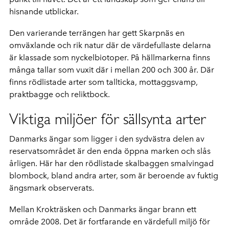
hisnande utblickar.
Den varierande terrängen har gett Skarpnäs en
omväxlande och rik natur där de värdefullaste delarna
är klassade som nyckelbiotoper. På hällmarkerna finns
många tallar som vuxit där i mellan 200 och 300 år. Där
finns rödlistade arter som tallticka, mottaggsvamp,
praktbagge och reliktbock.
Viktiga miljöer för sällsynta arter
Danmarks ängar som ligger i den sydvästra delen av
reservatsområdet är den enda öppna marken och slås
årligen. Här har den rödlistade skalbaggen smalvingad
blombock, bland andra arter, som är beroende av fuktig
ängsmark observerats.
Mellan Krokträsken och Danmarks ängar brann ett
område 2008. Det är fortfarande en värdefull miljö för