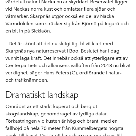
värdefull natur i Nacka nu är skyddad. Reservatet ligger
vid Nackas norra kust och omfattar flera sjöar och
våtmarker. Skarpnäs utgör också en del av Nacka-
Värmdökilen som sträcker sig från Björnö på Ingarö och
en bit in på Sicklaön.
– Det är skönt att det nu slutgiltigt blivit klart med
Skarpnäs nya naturreservat i Boo. Beslutet har i dag
vunnit laga kraft. Det innebär också att ytterligare ett av
Centerpartiets och alliansens vallöften från 2018 nu blivit
verklighet, säger Hans Peters (C), ordförande i natur-
och trafiknämnden.
Dramatiskt landskap
Området är ett starkt kuperat och bergigt
skogslandskap, genomdraget av tydliga dalar.
Förkastningen vid kusten är hög och brant, med en
fallhöjd på hela 70 meter från Kummelbergets högsta
punkt till havet. Det är ett landskap som ger chans till