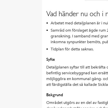
Vad händer nu och i n
Arbetet med detaljplanen är i nu
Samråd om förslaget ägde rum 202
granskning. I samband med gra
inkomna synpunkter bemöts, publi
Tidplan för detta saknas.
Syfte
Detaljplanen syftar till att bekräf
befintlig servicebyggnad kan ersätta
möjliggöra en kommunal gång- och 
att färdigställa det så kallade Sickla
Bakgrund
Området utgörs av en del av fastig