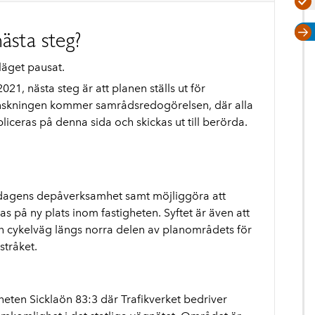
ästa steg?
läget pausat.
1, nästa steg är att planen ställs ut för
nskningen kommer samrådsredogörelsen, där alla
ceras på denna sida och skickas ut till berörda.
ta dagens depåverksamhet samt möjliggöra att
s på ny plats inom fastigheten. Syftet är även att
cykelväg längs norra delen av planområdets för
stråket.
heten Sicklaön 83:3 där Trafikverket bedriver