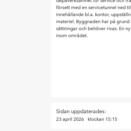
depåverksamhet för service och fra
försett med en servicetunnel ned t
innehållande bl.a. kontor, uppställ
materiel. Byggnaden har på grund a
sättningar och behöver rivas. En n
inom området.
Sidan uppdaterades:
23 april 2026
klockan 15:15