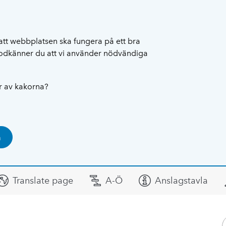
att webbplatsen ska fungera på ett bra
 godkänner du att vi använder nödvändiga
ar av kakorna?
a
Translate page
A-Ö
Anslagstavla