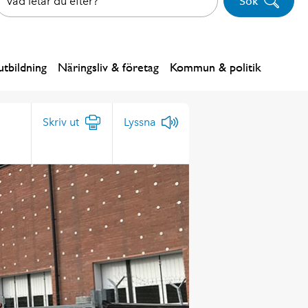
Sök
tbildning
Näringsliv & företag
Kommun & politik
Skriv ut
Lyssna