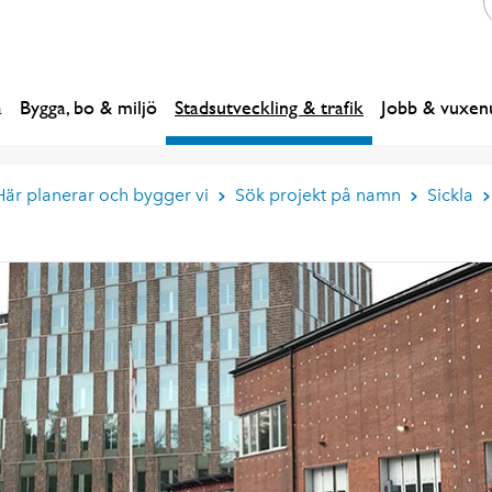
a
Bygga, bo & miljö
Stadsutveckling & trafik
Jobb & vuxenu
Här planerar och bygger vi
Sök projekt på namn
Sickla