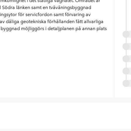
mkomlighet i det statliga vägnätet. Området är
ill Södra länken samt en tvåvåningsbyggnad
ningsytor för servicfordon samt förvaring av
v dåliga geotekniska förhållanden fått allvarliga
y byggnad möjliggörs i detaljplanen på annan plats