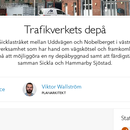
Trafikverkets depå
icklastråket mellan Uddvägen och Nobelberget i västra
 verksamhet som har hand om vägskötsel och framkomli
t på att möjliggöra en ny depåbyggnad samt att färdigst
samman Sickla och Hammarby Sjöstad.
Viktor Wallström
ce
PLANARKITEKT
Sta