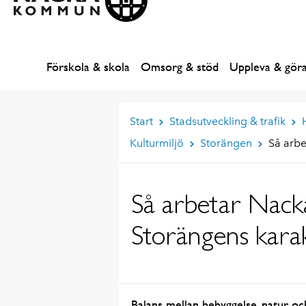
Förskola & skola
Omsorg & stöd
Uppleva & gör
Start
Stadsutveckling & trafik
Kulturmiljö
Storängen
Så arbe
Så arbetar Nack
Storängens karak
Balans mellan bebyggelse, natur o