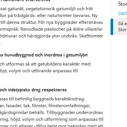
Sto
t gatunät, vegetationsrik gatumiljö och fritt
Därf
llor på trädgårds- eller naturtomter bevaras. Ny
ill denna struktur. För nya byggnader eftersträvas
Så 
t formspråk. Renodlade pastischer på äldre villastilar
Stor
tödmurar och hårdgjorda ytor undviks. Skafttomter
.
 huvudbyggnad och inordnas i gatumiljön
 utformas så att gatubildens karaktär med
Höjd, volym och utförande anpassas till
och tidstypiska drag respekteras
as till befintlig byggnads karaktärsdrag.
, fasader, tak, fönster, fönsteromfattningar,
rädgårdsgrindar behålls. Tillbyggnader underordnas
ng, höjd, volym och utformning som anpassas till
onger och altaner utförs helst mot baksidan med ett