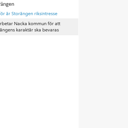
rängen
ör är Storängen riksintresse
arbetar Nacka kommun för att
ängens karaktär ska bevaras