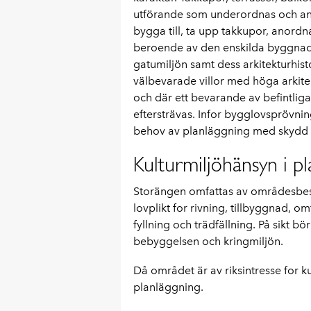
utförande som underordnas och anpa
bygga till, ta upp takkupor, anord
beroende av den enskilda byggnaden
gatumiljön samt dess arkitekturhisto
välbevarade villor med höga arkitek
och där ett bevarande av befintliga
eftersträvas. Infor bygglovsprövni
behov av planläggning med skydd a
Kulturmiljöhänsyn i 
Storängen omfattas av områdesbe
lovplikt for rivning, tillbyggnad, 
fyllning och trädfällning. På sikt b
bebyggelsen och kringmiljön.
Då området är av riksintresse for ku
planläggning.