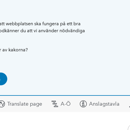
att webbplatsen ska fungera på ett bra
 godkänner du att vi använder nödvändiga
ar av kakorna?
a
Translate page
A-Ö
Anslagstavla