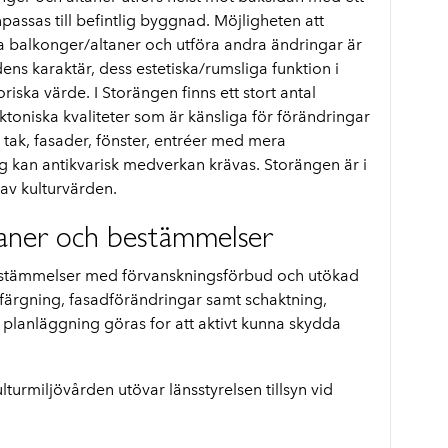
ssas till befintlig byggnad. Möjligheten att
na balkonger/altaner och utföra andra ändringar är
s karaktär, dess estetiska/rumsliga funktion i
riska värde. I Storängen finns ett stort antal
toniska kvaliteter som är känsliga för förändringar
 tak, fasader, fönster, entréer med mera
ng kan antikvarisk medverkan krävas. Storängen är i
v kulturvärden.
planer och bestämmelser
stämmelser med förvanskningsförbud och utökad
omfärgning, fasadförändringar samt schaktning,
ör planläggning göras for att aktivt kunna skydda
lturmiljövården utövar länsstyrelsen tillsyn vid