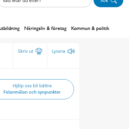
Sök
tbildning
Näringsliv & företag
Kommun & politik
Skriv ut
Lyssna
Hjälp oss bli bättre
Felanmälan och synpunkter