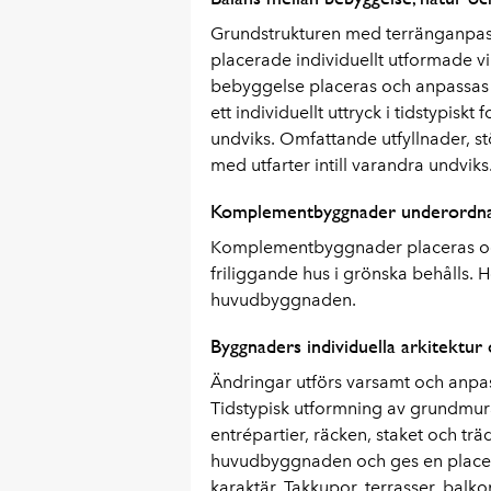
Grundstrukturen med terränganpassa
placerade individuellt utformade vi
bebyggelse placeras och anpassas t
ett individuellt uttryck i tidstypisk
undviks. Omfattande utfyllnader, s
med utfarter intill varandra undviks
Komplementbyggnader underordnas
Komplementbyggnader placeras och
friliggande hus i grönska behålls. 
huvudbyggnaden.
Byggnaders individuella arkitektur 
Ändringar utförs varsamt och anpass
Tidstypisk utformning av grundmurar
entrépartier, räcken, staket och t
huvudbyggnaden och ges en placeri
karaktär. Takkupor, terrasser, balk