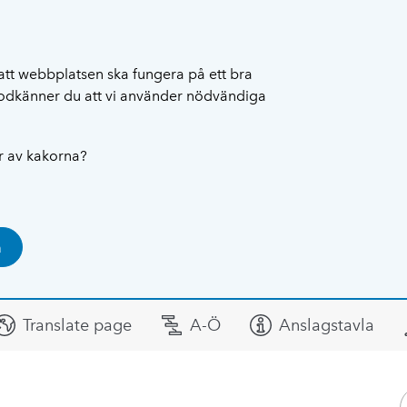
att webbplatsen ska fungera på ett bra
 godkänner du att vi använder nödvändiga
ar av kakorna?
a
Translate page
A-Ö
Anslagstavla