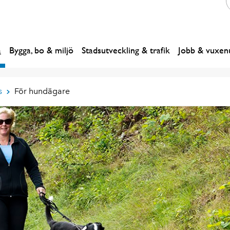
a
Bygga, bo & miljö
Stadsutveckling & trafik
Jobb & vuxenu
s
För hundägare