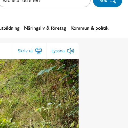
Sök
tbildning
Näringsliv & företag
Kommun & politik
Skriv ut
Lyssna