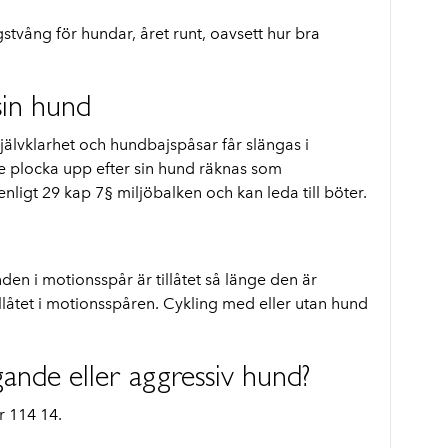
ngstvång för hundar, året runt, oavsett hur bra
sin hund
jälvklarhet och hundbajspåsar får slängas i
 plocka upp efter sin hund räknas som
nligt 29 kap 7§ miljöbalken och kan leda till böter.
en i motionsspår är tillåtet så länge den är
llåtet i motionsspåren. Cykling med eller utan hund
gande eller aggressiv hund?
 114 14.