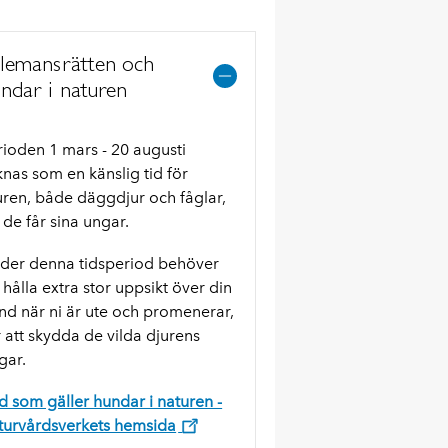
lemansrätten och
ndar i naturen
rioden 1 mars - 20 augusti
knas som en känslig tid för
uren, både däggdjur och fåglar,
 de får sina ungar.
der denna tidsperiod behöver
 hålla extra stor uppsikt över din
nd när ni är ute och promenerar,
r att skydda de vilda djurens
gar.
d som gäller hundar i naturen -
turvårdsverkets hemsida