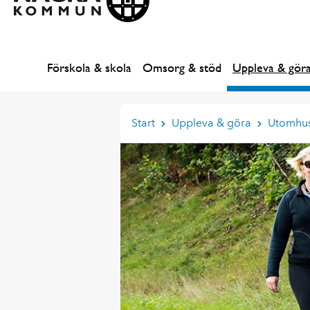
Förskola & skola
Omsorg & stöd
Uppleva & gör
Start
Uppleva & göra
Utomhu