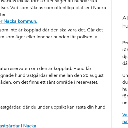
ackas lokala föreskrifter säger att hundar ska
atser. Vad som räknas som offentliga platser i Nacka
ter.
Al
 för Nacka kommun.
hu
som inte är kopplad där den ska vara det. Går det
em som äger eller innehar hunden får polisen ta
Pe
rä
dj
då
naturreservaten om den är kopplad. Hund får
hägnade hundrastgårdar eller mellan den 20 augusti
Un
den, om det finns ett sånt område i reservatet.
du
hu
fö
un
stgårdar, där du under uppsikt kan rasta din hund
Va
na
rastgårdar i Nacka.