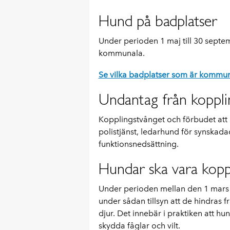
Hund på badplatser
Under perioden 1 maj till 30 septem
kommunala.
Se vilka badplatser som är kommun
Undantag från koppli
Kopplingstvånget och förbudet att h
polistjänst, ledarhund för synskad
funktionsnedsättning.
Hundar ska vara koppl
Under perioden mellan den 1 mars 
under sådan tillsyn att de hindras f
djur. Det innebär i praktiken att hu
skydda fåglar och vilt.