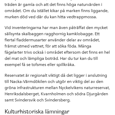
träden är gamla och att det finns höga naturvärden i
området. Om du istället kikar på marken finns liggande,
murken död ved där du kan hitta vedtrappmossa.
Vid inventeringarna har man även påträffat den mycket
sällsynta skalbaggen ragghornig kamklobagge. Ett
flertal fladdermusarter använder delar av området,
främst utmed vattnet, för att söka föda. Många
fågelarter trivs också i området eftersom det finns en hel
del mat och lämpliga boträd. Har du tur kan du till
exempel få se tofsmes eller spillkråka.
Reservatet är regionalt viktigt då det ligger i anslutning
till Nacka-Värmdökilen och utgör en viktig del av den
gröna infrastrukturen mellan Nyckelvikens naturreservat,
Henriksdalsberget, Kvarnholmen och södra Djurgården
samt Svindersvik och Svindersberg.
Kulturhistoriska lämningar