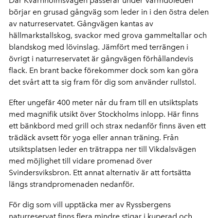
Där Kvarnholmsvägen passerar under Värmdöleden
börjar en grusad gångväg som leder in i den östra delen
av naturreservatet. Gångvägen kantas av
hällmarkstallskog, svackor med grova gammeltallar och
blandskog med lövinslag. Jämfört med terrängen i
övrigt i naturreservatet är gångvägen förhållandevis
flack. En brant backe förekommer dock som kan göra
det svårt att ta sig fram för dig som använder rullstol.
Efter ungefär 400 meter når du fram till en utsiktsplats
med magnifik utsikt över Stockholms inlopp. Här finns
ett bänkbord med grill och strax nedanför finns även ett
trädäck avsett för yoga eller annan träning. Från
utsiktsplatsen leder en trätrappa ner till Vikdalsvägen
med möjlighet till vidare promenad över
Svindersviksbron. Ett annat alternativ är att fortsätta
längs strandpromenaden nedanför.
För dig som vill upptäcka mer av Ryssbergens
naturreservat finns flera mindre stigar i kuperad och