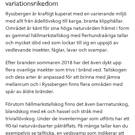
variationsrikedom
Ryssbergen är kraftigt kuperat med en varierande miljö
med allt från ädellövskog till karga, branta klipphällar.
Området är känt för sina höga naturvärden främst i form
av gammal hällmarkstallskog med flerhundraåriga tallar
och mycket död ved som lockar till sig en uppsjö av
vedlevande insekter, fåglar, lavar och svampar.
Efter branden sommaren 2018 har det även dykt upp
flera ovanliga insekter som trivs i bränd ved. Tallskogen
och dess arter är anpassad för att brinna med jämna
mellanrum och i Ryssbergen finns flera områden med
spår av äldre bränder.
Förutom hällmarkstallskog finns det även barrnaturskog,
blandskog med ek och hassel och stråk med
triviallövskog. Under de inventeringar som utförts har ett
90-tal naturvårdsarter påträffats. På många tallar kan du
exempelvis se tallticka, en vedsvamp som indikerar att