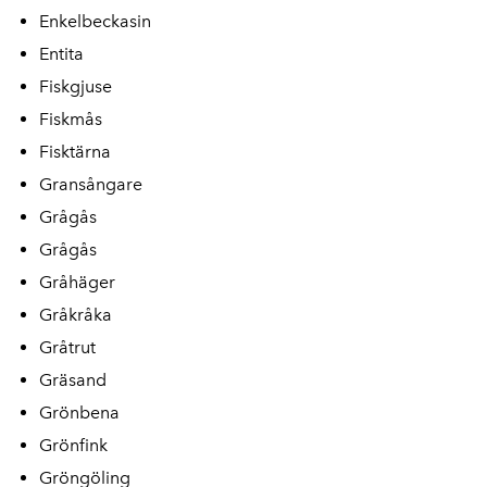
Enkelbeckasin
Entita
Fiskgjuse
Fiskmås
Fisktärna
Gransångare
Grågås
Grågås
Gråhäger
Gråkråka
Gråtrut
Gräsand
Grönbena
Grönfink
Gröngöling