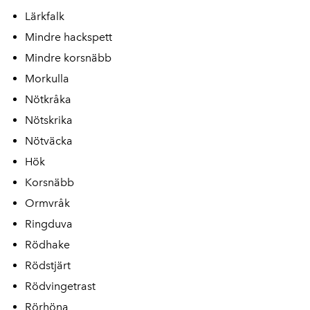
Lärkfalk
Mindre hackspett
Mindre korsnäbb
Morkulla
Nötkråka
Nötskrika
Nötväcka
Hök
Korsnäbb
Ormvråk
Ringduva
Rödhake
Rödstjärt
Rödvingetrast
Rörhöna