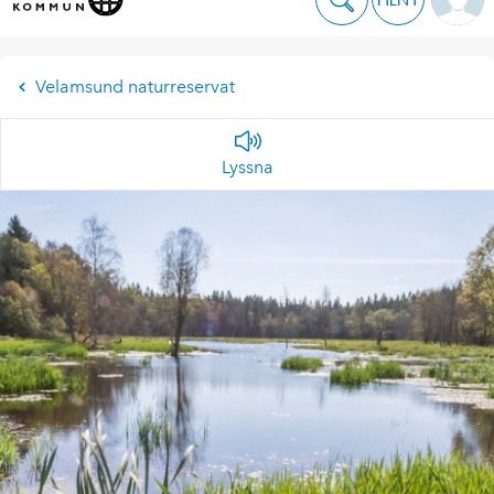
Velamsund naturreservat
Lyssna