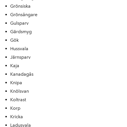
Grönsiska
Grönsångare
Gulsparv
Gärdsmyg
Gök
Hussvala
Järnsparv
Kaja
Kanadagås
Knipa
Knölsvan
Koltrast
Korp
Kricka
Ladusvala