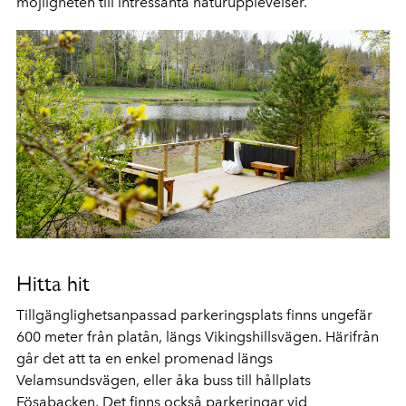
möjligheten till intressanta naturupplevelser.
Hitta hit
Tillgänglighetsanpassad parkeringsplats finns ungefär
600 meter från platån, längs Vikingshillsvägen. Härifrån
går det att ta en enkel promenad längs
Velamsundsvägen, eller åka buss till hållplats
Fösabacken. Det finns också parkeringar vid