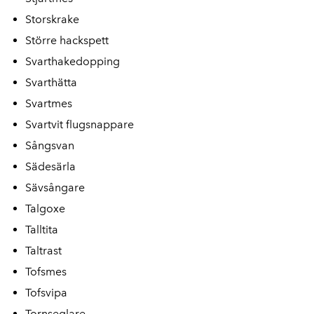
Storskrake
Större hackspett
Svarthakedopping
Svarthätta
Svartmes
Svartvit flugsnappare
Sångsvan
Sädesärla
Sävsångare
Talgoxe
Talltita
Taltrast
Tofsmes
Tofsvipa
Tornseglare