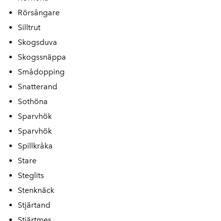
Rörsångare
Silltrut
Skogsduva
Skogssnäppa
Smådopping
Snatterand
Sothöna
Sparvhök
Sparvhök
Spillkråka
Stare
Steglits
Stenknäck
Stjärtand
Stjärtmes