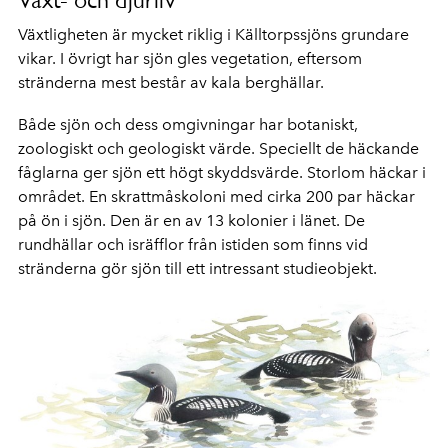
Växt- och djurliv
Växtligheten är mycket riklig i Källtorpssjöns grundare
vikar. I övrigt har sjön gles vegetation, eftersom
stränderna mest består av kala berghällar.
Både sjön och dess omgivningar har botaniskt,
zoologiskt och geologiskt värde. Speciellt de häckande
fåglarna ger sjön ett högt skyddsvärde. Storlom häckar i
området. En skrattmåskoloni med cirka 200 par häckar
på ön i sjön. Den är en av 13 kolonier i länet. De
rundhällar och isräfflor från istiden som finns vid
stränderna gör sjön till ett intressant studieobjekt.