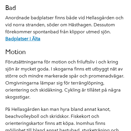
Bad
Anordnade badplatser finns både vid Hellasgården och
vid norra stranden, söder om Hästhagen. Dessutom
förekommer spontanbad från klippor utmed sjön.
Badplatser i Älta
Motion
Förutsättningarna för motion och friluftsliv i och kring
sjön är mycket goda. I skogarna finns ett utbyggt nät av
större och mindre markerade spår och promenadvägar.
Omgivningarna lämpar sig för terränglöpning,
orientering och skidåkning. Cykling är tillåtet på några
skogsstigar.
På Hellasgården kan man hyra bland annat kanot,
beachvolleyboll och skridskor. Fiskekort och
orienteringskartor finns att köpa. Inomhus finns
möjlighet till bland annat bastubad, styrketräning och