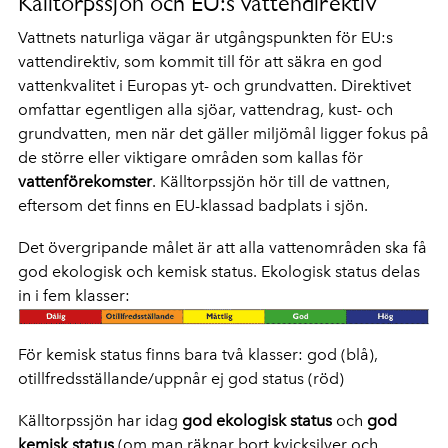
Källtorpssjön och EU:s vattendirektiv
Vattnets naturliga vägar är utgångspunkten för EU:s
vattendirektiv, som kommit till för att säkra en god
vattenkvalitet i Europas yt- och grundvatten. Direktivet
omfattar egentligen alla sjöar, vattendrag, kust- och
grundvatten, men när det gäller miljömål ligger fokus på
de större eller viktigare områden som kallas för
vattenförekomster
. Källtorpssjön hör till de vattnen,
eftersom det finns en EU-klassad badplats i sjön.
Det övergripande målet är att alla vattenområden ska få
god ekologisk och kemisk status. Ekologisk status delas
in i fem klasser:
För kemisk status finns bara två klasser: god (blå),
otillfredsställande/uppnår ej god status (röd)
Källtorpssjön har idag
god ekologisk status
och
god
kemisk status
(om man räknar bort kvicksilver och