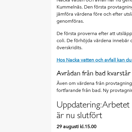
Kummelnäs. Den första provtagninge
jämföra värdena före och efter uts
genomföras.
De första proverna efter att utsläpp
coli. De förhöjda värdena innebär d
överskridits.
Hos Nacka vatten och avfall kan d
Avrådan från bad kvarstår
Även om värdena från provtagningen 
fortfarande från bad. Ny provtagn
Uppdatering: Arbete
är nu slutfört
29 augusti kl.15.00