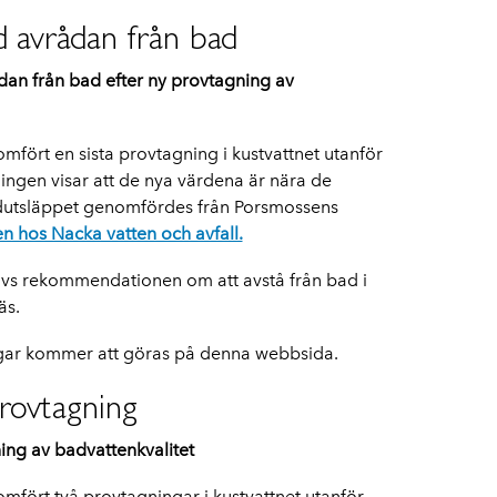
 avrådan från bad
an från bad efter ny provtagning av
mfört en sista provtagning i kustvattnet utanför
ngen visar att de nya värdena är nära de
dutsläppet genomfördes från Porsmossens
len hos Nacka vatten och avfall.
ävs rekommendationen om att avstå från bad i
äs.
ngar kommer att göras på denna webbsida.
provtagning
ing av badvattenkvalitet
mfört två provtagningar i kustvattnet utanför