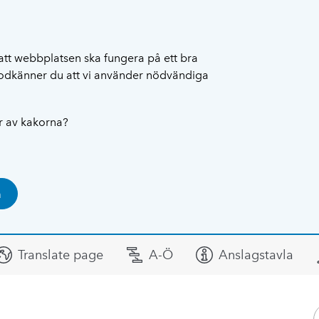
att webbplatsen ska fungera på ett bra
 godkänner du att vi använder nödvändiga
ar av kakorna?
a
Translate page
A-Ö
Anslagstavla