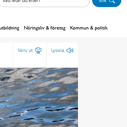
Sök
tbildning
Näringsliv & företag
Kommun & politik
Skriv ut
Lyssna