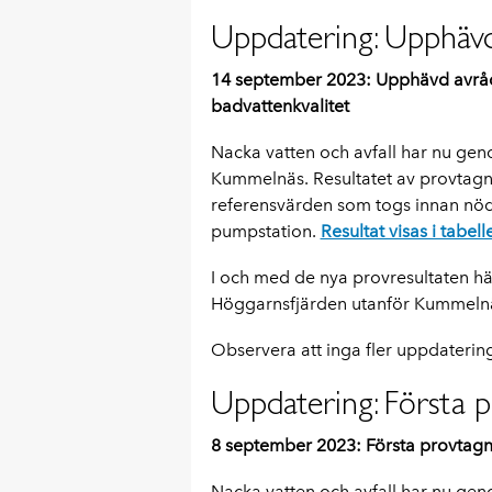
Uppdatering: Upphävd
14 september 2023: Upphävd avråd
badvattenkvalitet
Nacka vatten och avfall har nu geno
Kummelnäs. Resultatet av provtagni
referensvärden som togs innan nö
pumpstation.
Resultat visas i tabel
I och med de nya provresultaten h
Höggarnsfjärden utanför Kummeln
Observera att inga fler uppdateri
Uppdatering: Första 
8 september 2023: Första provtagn
Nacka vatten och avfall har nu geno