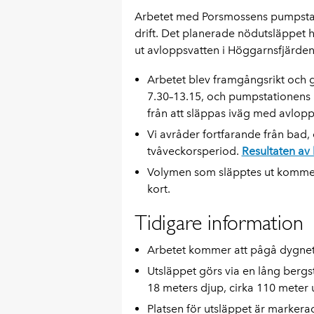
Arbetet med Porsmossens pumpstatio
drift. Det planerade nödutsläppet ha
ut avloppsvatten i Höggarnsfjärden
Arbetet blev framgångsrikt och g
7.30–13.15, och pumpstationens 
från att släppas iväg med avlopps
Vi avråder fortfarande från bad
tvåveckorsperiod.
Resultaten av
Volymen som släpptes ut kommer
kort.
Tidigare information
Arbetet kommer att pågå dygnet 
Utsläppet görs via en lång berg
18 meters djup, cirka 110 meter u
Platsen för utsläppet är markera