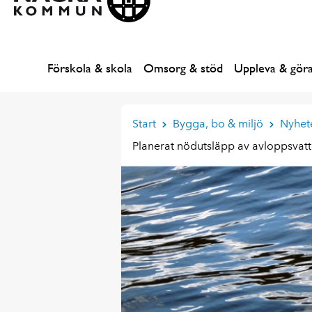
Förskola & skola
Omsorg & stöd
Uppleva & gör
Start
Bygga, bo & miljö
Nyhet
Planerat nödutsläpp av avloppsvat