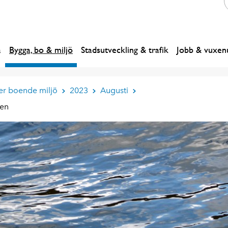
a
Bygga, bo & miljö
Stadsutveckling & trafik
Jobb & vuxenu
er boende miljö
2023
Augusti
ten