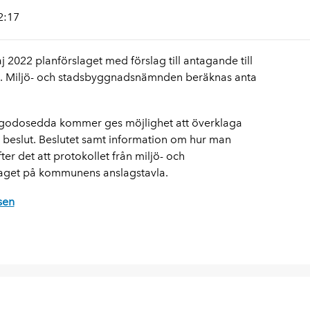
2:17
2022 planförslaget med förslag till antagande till
. Miljö- och stadsbyggnadsnämnden beräknas anta
illgodosedda kommer ges möjlighet att överklaga
eslut. Beslutet samt information om hur man
er det att protokollet från miljö- och
aget på kommunens anslagstavla.
sen