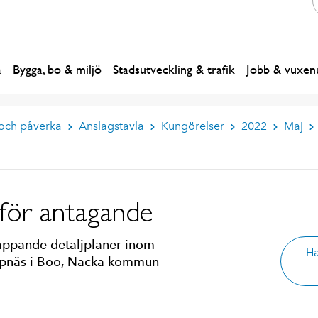
a
Bygga, bo & miljö
Stadsutveckling & trafik
Jobb & vuxenu
 och påverka
Anslagstavla
Kungörelser
2022
Maj
nför antagande
appande detaljplaner inom
Ha
arpnäs i Boo, Nacka kommun