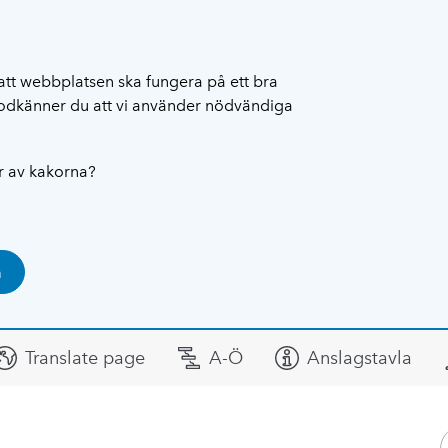
att webbplatsen ska fungera på ett bra
 godkänner du att vi använder nödvändiga
ar av kakorna?
a
Translate page
A-Ö
Anslagstavla