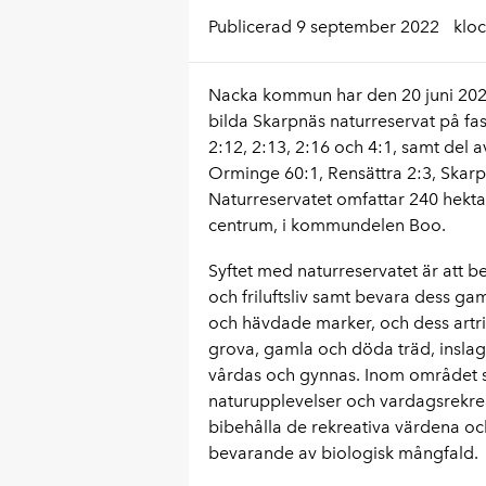
Publicerad 9 september 2022
klo
Nacka kommun har den 20 juni 2022,
bilda Skarpnäs naturreservat på fast
2:12, 2:13, 2:16 och 4:1, samt del 
Orminge 60:1, Rensättra 2:3, Skarpnä
Naturreservatet omfattar 240 hekt
centrum, i kommundelen Boo.
Syftet med naturreservatet är att b
och friluftsliv samt bevara dess gam
och hävdade marker, och dess artrik
grova, gamla och döda träd, inslag 
vårdas och gynnas. Inom området ska d
naturupplevelser och vardagsrekrea
bibehålla de rekreativa värdena och
bevarande av biologisk mångfald.