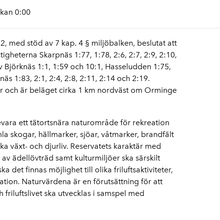
ckan 0:00
 med stöd av 7 kap. 4 § miljöbalken, beslutat att
igheterna Skarpnäs 1:77, 1:78, 2:6, 2:7, 2:9, 2:10,
av Björknäs 1:1, 1:59 och 10:1, Hasseludden 1:75,
s 1:83, 2:1, 2:4, 2:8, 2:11, 2:14 och 2:19.
ar och är beläget cirka 1 km nordväst om Orminge
evara ett tätortsnära naturområde för rekreation
la skogar, hällmarker, sjöar, våtmarker, brandfält
a växt- och djurliv. Reservatets karaktär med
av ädellövträd samt kulturmiljöer ska särskilt
et finnas möjlighet till olika friluftsaktiviteter,
tion. Naturvärdena är en förutsättning för att
 friluftslivet ska utvecklas i samspel med