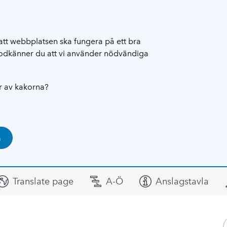
att webbplatsen ska fungera på ett bra
 godkänner du att vi använder nödvändiga
ar av kakorna?
a
Translate page
A-Ö
Anslagstavla