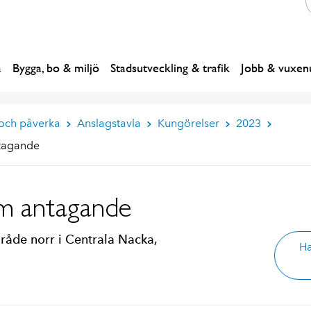
a
Bygga, bo & miljö
Stadsutveckling & trafik
Jobb & vuxenu
 och påverka
Anslagstavla
Kungörelser
2023
tagande
om antagande
mråde norr i Centrala Nacka,
Ha