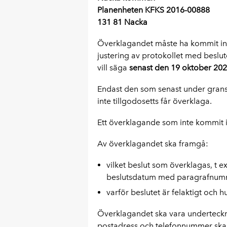
Planenheten KFKS 2016-00888
131 81 Nacka
Överklagandet måste ha kommit i
justering av protokollet med beslu
vill säga
senast den 19 oktober 202
Endast den som senast under gransk
inte tillgodosetts får överklaga.
Ett överklagande som inte kommit in i
Av överklagandet ska framgå:
vilket beslut som överklagas, t 
beslutsdatum med paragrafnum
varför beslutet är felaktigt och h
Överklagandet ska vara underteckn
postadress och telefonnummer ska