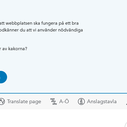
att webbplatsen ska fungera på ett bra
 godkänner du att vi använder nödvändiga
ar av kakorna?
a
Translate page
A-Ö
Anslagstavla