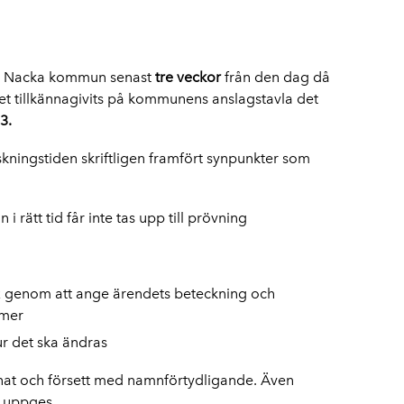
n Nacka kommun senast
tre veckor
från den dag då
tet tillkännagivits på kommunens anslagstavla det
3.
ningstiden skriftligen framfört synpunkter som
 rätt tid får inte tas upp till prövning
ex genom att ange ärendets beteckning och
mer
ur det ska ändras
at och försett med namnförtydligande. Även
 uppges.