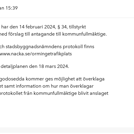
an 15:39
r den 14 februari 2024, § 34, tillstyrkt
ed förslag till antagande till kommunfullmäktige.
och stadsbyggnadsnämndens protokoll finns
s www.nacka.se/ormingetrafikplats
detaljplanen den 18 mars 2024.
illgodosedda kommer ges möjlighet att överklaga
et samt information om hur man överklagar
 protokollet från kommunfullmäktige blivit anslaget