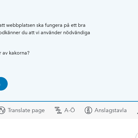
att webbplatsen ska fungera på ett bra
 godkänner du att vi använder nödvändiga
ar av kakorna?
a
Translate page
A-Ö
Anslagstavla