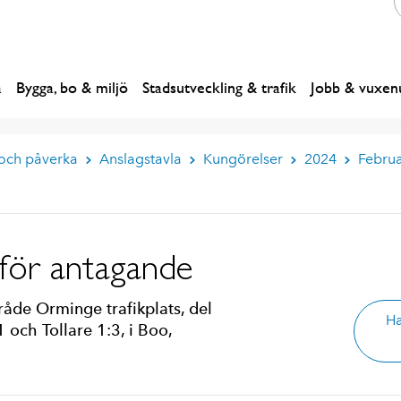
a
Bygga, bo & miljö
Stadsutveckling & trafik
Jobb & vuxenu
 och påverka
Anslagstavla
Kungörelser
2024
Februa
nför antagande
åde Orminge trafikplats, del
Ha
 och Tollare 1:3, i Boo,