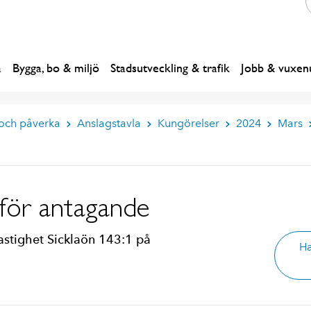
a
Bygga, bo & miljö
Stadsutveckling & trafik
Jobb & vuxenu
 och påverka
Anslagstavla
Kungörelser
2024
Mars
nför antagande
astighet Sicklaön 143:1 på
Ha