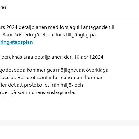
:00
 2024 detaljplanen med förslag till antagande till
Samrådsredogörelsen finns tillgänglig på
ring-stadsplan
eräknas anta detaljplanen den 10 april 2024.
illgodosedda kommer ges möjlighet att överklaga
eslut. Beslutet samt information om hur man
er det att protokollet från miljö- och
aget på kommunens anslagstavla.