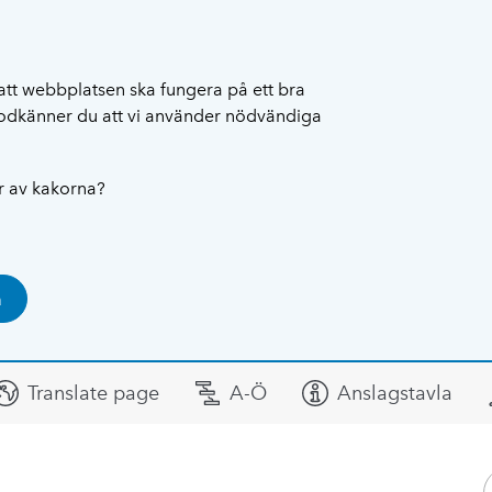
att webbplatsen ska fungera på ett bra
 godkänner du att vi använder nödvändiga
ar av kakorna?
a
Translate page
A-Ö
Anslagstavla