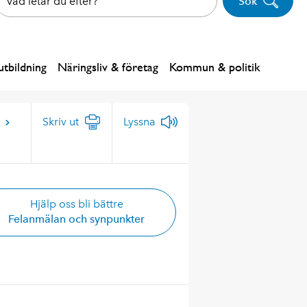
Sök
tbildning
Näringsliv & företag
Kommun & politik
Skriv ut
Lyssna
Hjälp oss bli bättre
Felanmälan och synpunkter