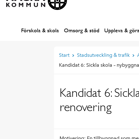
Förskola & skola
Omsorg & stöd
Uppleva & gör
Start
Stadsutveckling & trafik
Kandidat 6: Sickla skola – nybyggn
Kandidat 6: Sick
renovering
Motivering:
En tillbyggnad som med 