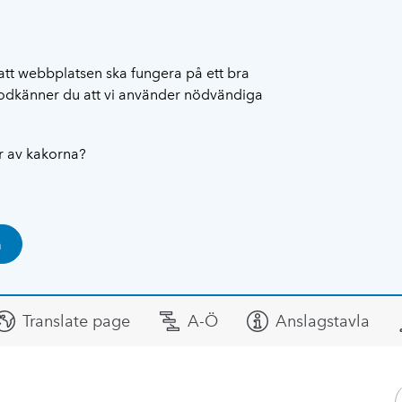
att webbplatsen ska fungera på ett bra
 godkänner du att vi använder nödvändiga
ar av kakorna?
a
Translate page
A-Ö
Anslagstavla