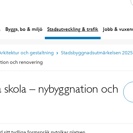
a
Bygga, bo & miljö
Stadsutveckling & trafik
Jobb & vuxenu
Arkitektur och gestaltning
Stadsbyggnadsutmärkelsen 2025
ation och renovering
la skola – nybyggnation och
sitt tydliga formspråk nytolkar platsen.