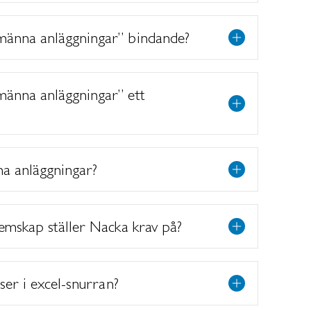
männa anläggningar” bindande?
männa anläggningar” ett
a anläggningar?
lemskap ställer Nacka krav på?
tser i excel-snurran?