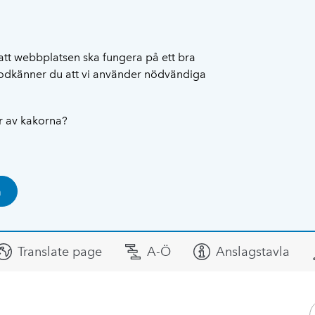
att webbplatsen ska fungera på ett bra
 godkänner du att vi använder nödvändiga
ar av kakorna?
a
Translate page
A-Ö
Anslagstavla