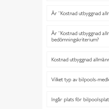
Är ”Kostnad utbyggnad all
Är ”Kostnad utbyggnad all
bedömningskriterium?
Kostnad utbyggnad allmänn
Vilket typ av bilpools-med
Ingår plats för bilpoolspla