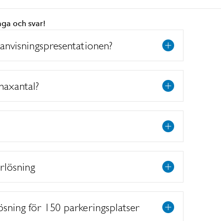
råga och svar!
kanvisningspresentationen?
maxantal?
urlösning
ösning för 150 parkeringsplatser