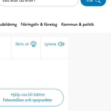
Sök
tbildning
Näringsliv & företag
Kommun & politik
Skriv ut
Lyssna
Hjälp oss bli bättre
Felanmälan och synpunkter