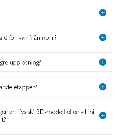
vald för vyn från norr?
gre upplösning?
ande etapper?
r en "fysisk" 3D-modell eller vill ni
lt?