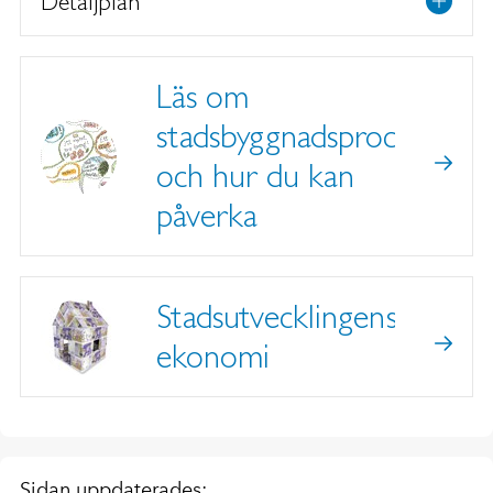
Detaljplan
Läs om
stadsbyggnadsprocessen
och hur du kan
påverka
Stadsutvecklingens
ekonomi
Sidan uppdaterades: