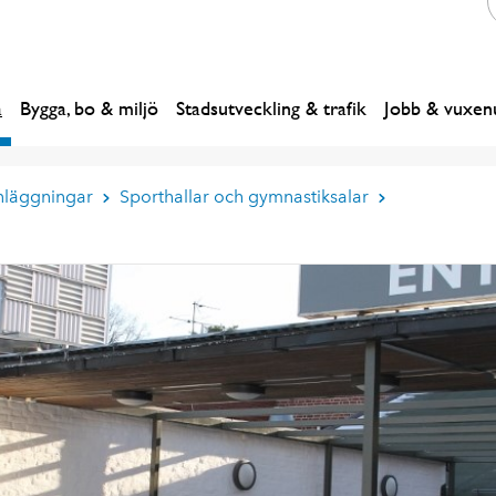
a
Bygga, bo & miljö
Stadsutveckling & trafik
Jobb & vuxenu
nläggningar
Sporthallar och gymnastiksalar