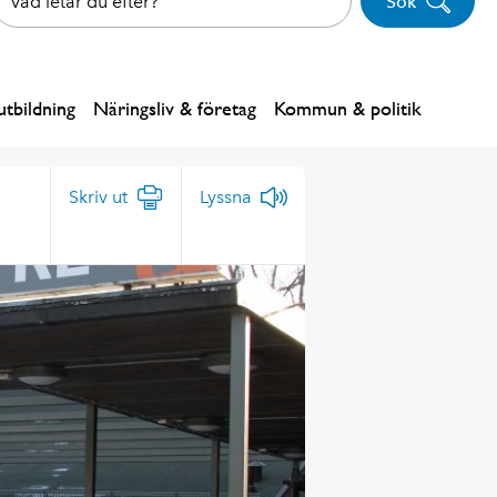
Sök
tbildning
Näringsliv & företag
Kommun & politik
Skriv ut
Lyssna