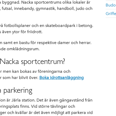
a byggnad. Nacka sportcentrums olika lokaler är
Budo
 futsal, innebandy, gymnastik, handboll, judo och
Griff
 två fotbollsplaner och en skateboardpark i betong.
även ytor för friidrott.
um samt en bastu för respektive damer och herrar.
sade omklädningsrum.
 i Nacka sportcentrum?
er men kan bokas av föreningarna och
r som har blivit över.
Boka idrottsanläggning
 parkering
on är Järla station. Det är även gångavstånd från
ingsplats finns. Vid större tävlingar och
 och kvällar är det även möjligt att parkera vid