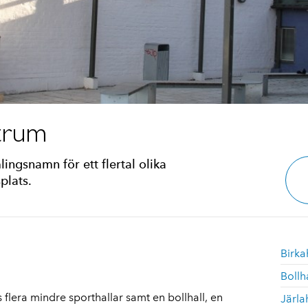
trum
ingsnamn för ett flertal olika
plats.
Birka
Bollh
 flera mindre sporthallar samt en bollhall, en
Järla