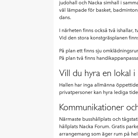
judohall och Nacka simhall i samm
väl lämpade för basket, badminton,
dans.
I närheten finns också två ishallar,
Vid den stora konstgräsplanen finns 
På plan ett finns sju omklädningsr
På plan två finns handikappanpas
Vill du hyra en lokal
Hallen har inga allmänna öppettid
privatpersoner kan hyra lediga tide
Kommunikationer och
Närmaste busshållplats och tågstati
hållplats Nacka Forum. Gratis parker
arrangemang som äger rum på helger