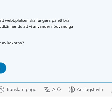
att webbplatsen ska fungera på ett bra
 godkänner du att vi använder nödvändiga
ar av kakorna?
a
Translate page
A-Ö
Anslagstavla