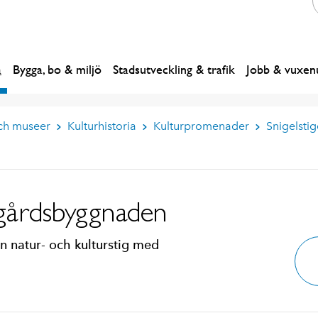
a
Bygga, bo & miljö
Stadsutveckling & trafik
Jobb & vuxenu
och museer
Kulturhistoria
Kulturpromenader
Snigelsti
n
rgårdsbyggnaden
en natur- och kulturstig med