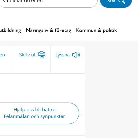
Sök
tbildning
Näringsliv & företag
Kommun & politik
gen
Skriv ut
Lyssna
Hjälp oss bli bättre
Felanmälan och synpunkter