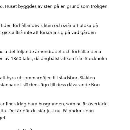
. Huset byggdes av sten på en grund som troligen
iden förhållandevis liten och svår att utöka på
gick alltså inte att försörja sig på vad gården
ela det följande århundradet och förhållandena
en av 1860-talet, då ångbåtstrafiken från Stockholm
att hyra ut sommarnöjen till stadsbor. Släkten
tannade i släktens ägo till dess dåvarande Boo
ar finns idag bara husgrunden, som nu är övertäckt
a. Det är där du står just nu. På andra sidan
et.