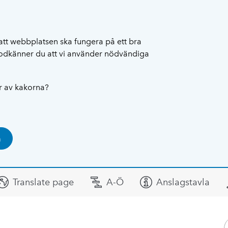
att webbplatsen ska fungera på ett bra
 godkänner du att vi använder nödvändiga
ar av kakorna?
a
Translate page
A-Ö
Anslagstavla