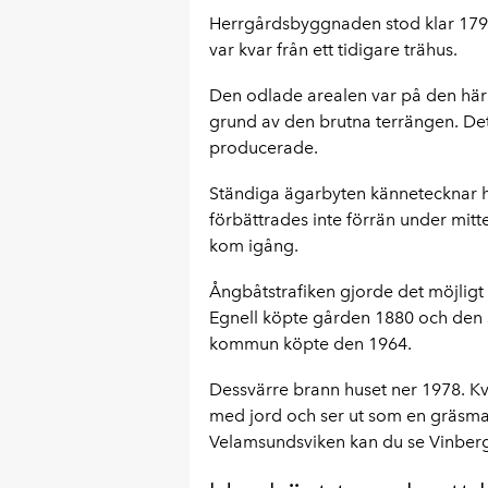
Herrgårdsbyggnaden stod klar 1796
var kvar från ett tidigare trähus.
Den odlade arealen var på den här t
grund av den brutna terrängen. Det 
producerade.
Ständiga ägarbyten kännetecknar h
förbättrades inte förrän under mitt
kom igång.
Ångbåtstrafiken gjorde det möjligt 
Egnell köpte gården 1880 och den s
kommun köpte den 1964.
Dessvärre brann huset ner 1978. Kv
med jord och ser ut som en gräsmatt
Velamsundsviken kan du se Vinberg