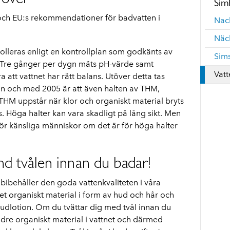
Sim
och EU:s rekommendationer för badvatten i
Nac
Näc
olleras enligt en kontrollplan som godkänts av
Sims
. Tre gånger per dygn mäts pH-värde samt
Vatt
ra att vattnet har rätt balans. Utöver detta tas
rån och med 2005 är att även halten av THM,
THM uppstår när klor och organiskt material bryts
s. Höga halter kan vara skadligt på lång sikt. Men
r känsliga människor om det är för höga halter
nd tvålen innan du badar!
 bibehåller den goda vattenkvaliteten i våra
et organiskt material i form av hud och hår och
lotion. Om du tvättar dig med tvål innan du
indre organiskt material i vattnet och därmed