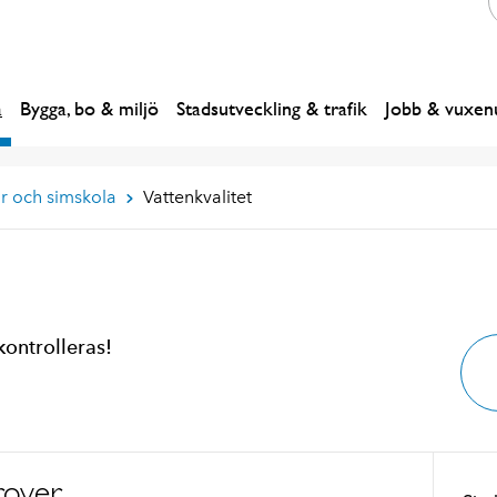
a
Bygga, bo & miljö
Stadsutveckling & trafik
Jobb & vuxenu
r och simskola
Vattenkvalitet
kontrolleras!
rover