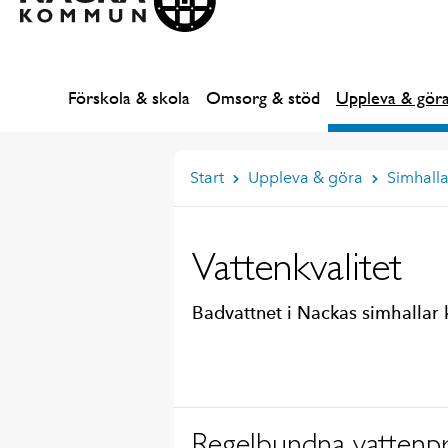
Förskola & skola
Omsorg & stöd
Uppleva & gör
Start
Uppleva & göra
Simhalla
Vattenkvalitet
Badvattnet i Nackas simhallar 
Regelbundna vattenp