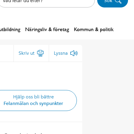
Sök
tbildning
Näringsliv & företag
Kommun & politik
Skriv ut
Lyssna
Hjälp oss bli bättre
Felanmälan och synpunkter