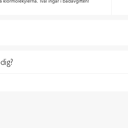
 klormolekylerna. Tvål ingår i badavgiften!
dig?