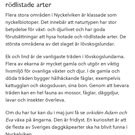
rödlistade arter
Flera stora områden i Nyckelviken är klassade som
nyckelbiotoper. Det innebär att
naturtypen har stor
betydelse för växt- och djurlivet och har goda
förutsättningar att hysa hotade och rödlistade arter. De
största områdena av det slaget är lövskogslundar.
Ek och lind är de vanligaste träden i lövskogslundarna.
Flera av ekarna är mycket gamla och utgör en viktig
livsmiljö för ovanliga växter och djur. I de gamla och
döda träden bygger hålhäckande fåglar, exempelvis
kattugglan och skogsduvan, sina bon. Genom att bevara
träden kan en hel fauna av mossor, fåglar, däggdjur,
lavar och insekter överleva.
Om du har tur kan du i maj-juni få se
orkidén Adam och
Eva
växa på ängarna. Den är fridlyst. En kuriositet är att
de flesta av Sveriges daggkåpearter ska ha blivit funna i
Nyckelviken.