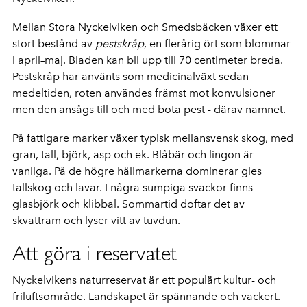
Mellan Stora Nyckelviken och Smedsbäcken växer ett
stort bestånd av
pestskråp
, en flerårig ört som blommar
i april–maj. Bladen kan bli upp till 70 centimeter breda.
Pestskråp har använts som medicinalväxt sedan
medeltiden, roten användes främst mot konvulsioner
men den ansågs till och med bota pest - därav namnet.
P
å fattigare marker växer typisk mellansvensk skog, med
gran, tall, björk, asp och ek. Blåbär och lingon är
vanliga. På de högre hällmarkerna dominerar gles
tallskog och lavar. I några sumpiga svackor finns
glasbjörk och klibbal. Sommartid doftar det av
skvattram och lyser vitt av tuvdun.
Att göra i reservatet
Nyckelvikens naturreservat är ett populärt kultur- och
friluftsområde. Landskapet är spännande och vackert.