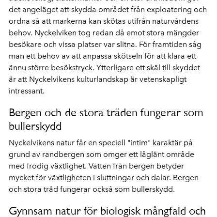
det angeläget att skydda området från exploatering och
ordna så att markerna kan skötas utifrån naturvårdens
behov. Nyckelviken tog redan då emot stora mängder
besökare och vissa platser var slitna. För framtiden såg
man ett behov av att anpassa skötseln för att klara ett
ännu större besökstryck. Ytterligare ett skäl till skyddet
är att Nyckelvikens kulturlandskap är vetenskapligt
intressant.
Bergen och de stora träden fungerar som
bullerskydd
Nyckelvikens natur får en speciell "intim" karaktär på
grund av randbergen som omger ett låglänt område
med frodig växtlighet. Vatten från bergen betyder
mycket för växtligheten i sluttningar och dalar. Bergen
och stora träd fungerar också som bullerskydd.
Gynnsam natur för biologisk mångfald och