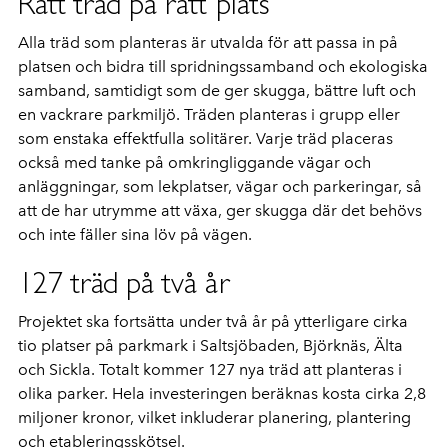
Rätt träd på rätt plats
Alla träd som planteras är utvalda för att passa in på
platsen och bidra till spridningssamband och ekologiska
samband, samtidigt som de ger skugga, bättre luft och
en vackrare parkmiljö. Träden planteras i grupp eller
som enstaka effektfulla solitärer. Varje träd placeras
också med tanke på omkringliggande vägar och
anläggningar, som lekplatser, vägar och parkeringar, så
att de har utrymme att växa, ger skugga där det behövs
och inte fäller sina löv på vägen.
127 träd på två år
Projektet ska fortsätta under två år på ytterligare cirka
tio platser på parkmark i Saltsjöbaden, Björknäs, Älta
och Sickla. Totalt kommer 127 nya träd att planteras i
olika parker. Hela investeringen beräknas kosta cirka 2,8
miljoner kronor, vilket inkluderar planering, plantering
och etableringsskötsel.